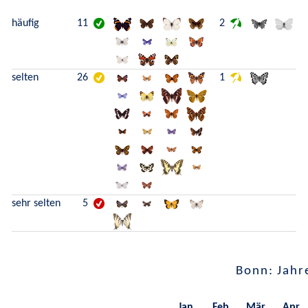
häufig
11
2
selten
26
1
sehr selten
5
Bonn: Jahr
Jan.
Feb.
Mär.
Apr.