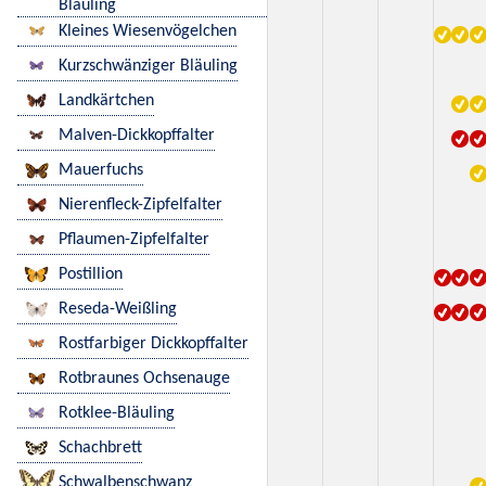
Bläuling
Kleines Wiesenvögelchen
Kurzschwänziger Bläuling
Landkärtchen
Malven-Dickkopffalter
Mauerfuchs
Nierenfleck-Zipfelfalter
Pflaumen-Zipfelfalter
Postillion
Reseda-Weißling
Rostfarbiger Dickkopffalter
Rotbraunes Ochsenauge
Rotklee-Bläuling
Schachbrett
Schwalbenschwanz