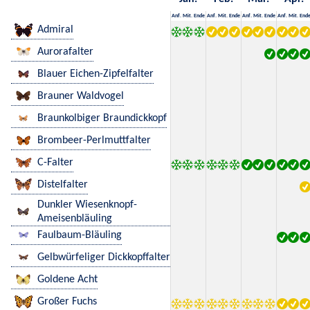
Anf.
Mit.
Ende
Anf.
Mit.
Ende
Anf.
Mit.
Ende
Anf.
Mit.
End
Admiral
Aurorafalter
Blauer Eichen-Zipfelfalter
Brauner Waldvogel
Braunkolbiger Braundickkopf
Brombeer-Perlmuttfalter
C-Falter
Distelfalter
Dunkler Wiesenknopf-
Ameisenbläuling
Faulbaum-Bläuling
Gelbwürfeliger Dickkopffalter
Goldene Acht
Großer Fuchs