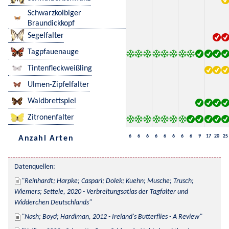
Schwarzkolbiger
Braundickkopf
Segelfalter
Tagpfauenauge
Tintenfleckweißling
Ulmen-Zipfelfalter
Waldbrettspiel
Zitronenfalter
6
6
6
6
6
6
6
6
9
17
20
25
Anzahl Arten
Datenquellen:
Reinhardt; Harpke; Caspari; Dolek; Kuehn; Musche; Trusch; 
Wiemers; Settele, 2020 - Verbreitungsatlas der Tagfalter und 
Widderchen Deutschlands
Nash; Boyd; Hardiman, 2012 - Ireland's Butterflies - A Review