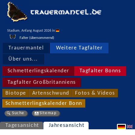
Stadium, Anfang August 2026 in 
Falter (übersommernd)
Trauermantel
Weitere Tagfalter
Über uns...
Schmetterlingskalender
Tagfalter Bonns
Tagfalter Großbritanniens
Biotope
Artenschwund
Fotos & Videos
Schmetterlingskalender Bonn
Suche
Sitemap
Tagesansicht
Jahresansicht