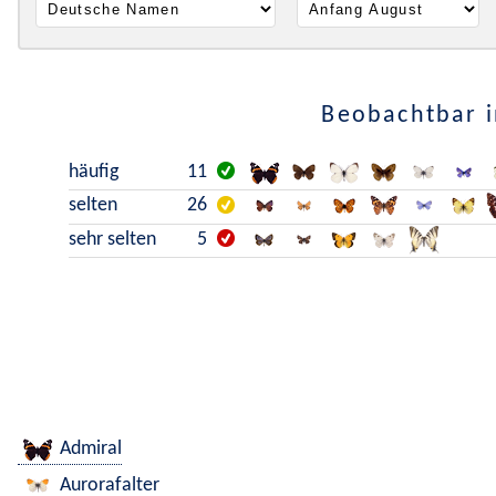
Beobachtbar i
häufig
11
selten
26
sehr selten
5
Admiral
Aurorafalter