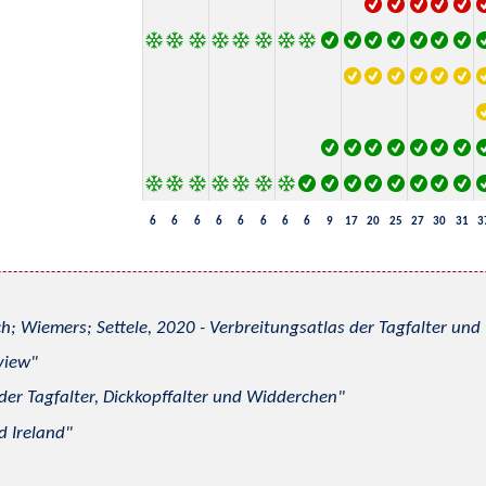
6
6
6
6
6
6
6
6
9
17
20
25
27
30
31
3
h; Wiemers; Settele, 2020 - Verbreitungsatlas der Tagfalter u
view
 der Tagfalter, Dickkopffalter und Widderchen
d Ireland