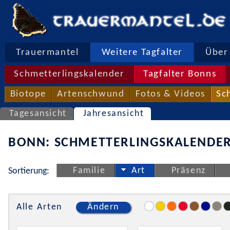
Trauermantel
Weitere Tagfalter
Über 
Schmetterlingskalender
Tagfalter Bonns
Biotope
Artenschwund
Fotos & Videos
Sc
Tagesansicht
Jahresansicht
BONN: SCHMETTERLINGSKALENDER
Familie
Art
Präsenz
Sortierung:
Alle Arten
Ändern