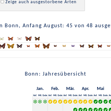
Zeige auch ausgestorbene Arten
n Bonn, Anfang August: 45 von 48 ausg
Bonn: Jahresübersicht
Jan.
Feb.
Mär.
Apr.
Mai
Anf.
Mit.
Ende
Anf.
Mit.
Ende
Anf.
Mit.
Ende
Anf.
Mit.
Ende
Anf.
Mit.
Ende
An