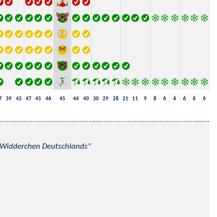
7
39
42
47
45
46
45
44
40
30
29
28
21
11
9
8
6
6
6
6
6
nd Widderchen Deutschlands