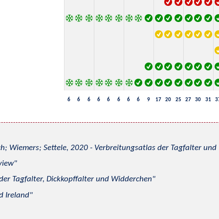
6
6
6
6
6
6
6
6
9
17
20
25
27
30
31
3
h; Wiemers; Settele, 2020 - Verbreitungsatlas der Tagfalter u
view
 der Tagfalter, Dickkopffalter und Widderchen
d Ireland