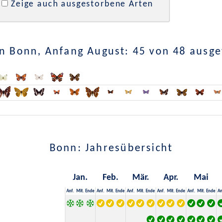
Zeige auch ausgestorbene Arten
n Bonn, Anfang August: 45 von 48 ausg
Bonn: Jahresübersicht
Jan.
Feb.
Mär.
Apr.
Mai
Anf.
Mit.
Ende
Anf.
Mit.
Ende
Anf.
Mit.
Ende
Anf.
Mit.
Ende
Anf.
Mit.
Ende
An