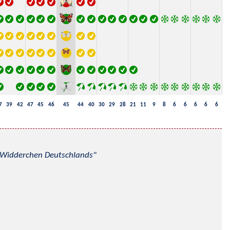
7
39
42
47
45
46
45
44
40
30
29
28
21
11
9
8
6
6
6
6
6
nd Widderchen Deutschlands