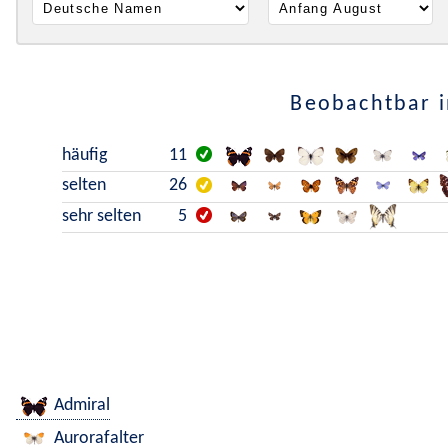
Beobachtbar i
häufig
11
selten
26
sehr selten
5
Admiral
Aurorafalter