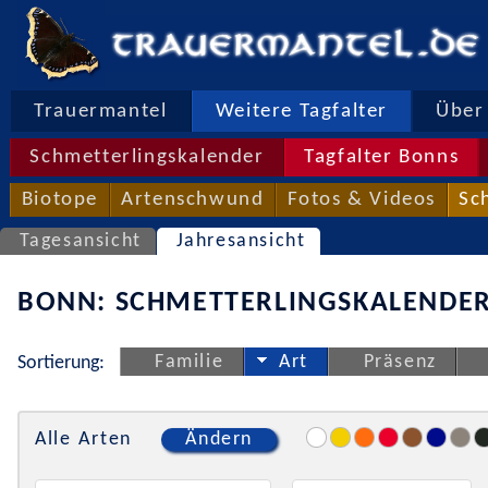
Trauermantel
Weitere Tagfalter
Über 
Schmetterlingskalender
Tagfalter Bonns
Biotope
Artenschwund
Fotos & Videos
Sc
Tagesansicht
Jahresansicht
BONN: SCHMETTERLINGSKALENDER
Familie
Art
Präsenz
Sortierung:
Alle Arten
Ändern