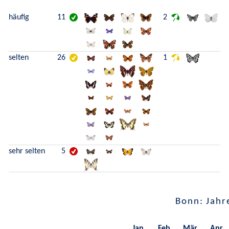
häufig
11
2
selten
26
1
sehr selten
5
Bonn: Jahr
Jan.
Feb.
Mär.
Apr.