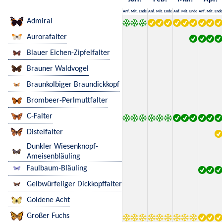
Anf.
Mit.
Ende
Anf.
Mit.
Ende
Anf.
Mit.
Ende
Anf.
Mit.
End
Admiral
Aurorafalter
Blauer Eichen-Zipfelfalter
Brauner Waldvogel
Braunkolbiger Braundickkopf
Brombeer-Perlmuttfalter
C-Falter
Distelfalter
Dunkler Wiesenknopf-
Ameisenbläuling
Faulbaum-Bläuling
Gelbwürfeliger Dickkopffalter
Goldene Acht
Großer Fuchs