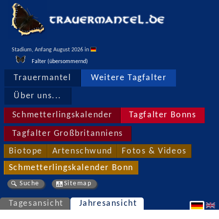
Stadium, Anfang August 2026 in 
Falter (übersommernd)
Trauermantel
Weitere Tagfalter
Über uns...
Schmetterlingskalender
Tagfalter Bonns
Tagfalter Großbritanniens
Biotope
Artenschwund
Fotos & Videos
Schmetterlingskalender Bonn
Suche
Sitemap
Tagesansicht
Jahresansicht