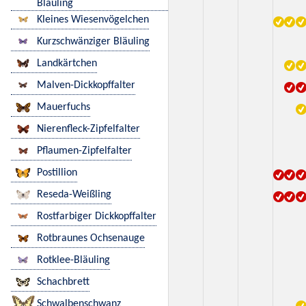
Bläuling
Kleines Wiesenvögelchen
Kurzschwänziger Bläuling
Landkärtchen
Malven-Dickkopffalter
Mauerfuchs
Nierenfleck-Zipfelfalter
Pflaumen-Zipfelfalter
Postillion
Reseda-Weißling
Rostfarbiger Dickkopffalter
Rotbraunes Ochsenauge
Rotklee-Bläuling
Schachbrett
Schwalbenschwanz