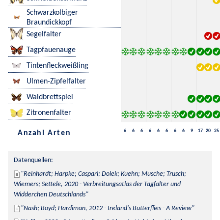
Schwarzkolbiger
Braundickkopf
Segelfalter
Tagpfauenauge
Tintenfleckweißling
Ulmen-Zipfelfalter
Waldbrettspiel
Zitronenfalter
6
6
6
6
6
6
6
6
9
17
20
25
Anzahl Arten
Datenquellen:
Reinhardt; Harpke; Caspari; Dolek; Kuehn; Musche; Trusch; 
Wiemers; Settele, 2020 - Verbreitungsatlas der Tagfalter und 
Widderchen Deutschlands
Nash; Boyd; Hardiman, 2012 - Ireland's Butterflies - A Review