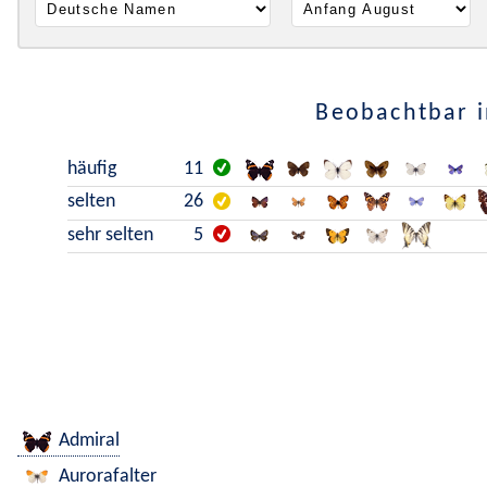
Beobachtbar i
häufig
11
selten
26
sehr selten
5
Admiral
Aurorafalter