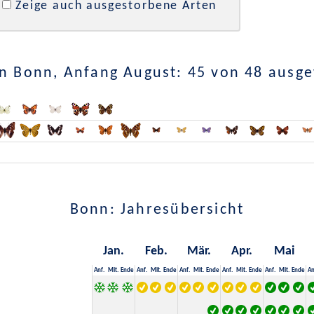
Zeige auch ausgestorbene Arten
n Bonn, Anfang August: 45 von 48 ausg
Bonn: Jahresübersicht
Jan.
Feb.
Mär.
Apr.
Mai
Anf.
Mit.
Ende
Anf.
Mit.
Ende
Anf.
Mit.
Ende
Anf.
Mit.
Ende
Anf.
Mit.
Ende
An