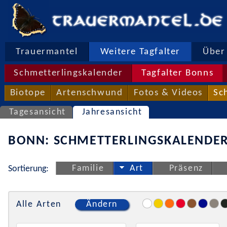
Trauermantel
Weitere Tagfalter
Über 
Schmetterlingskalender
Tagfalter Bonns
Biotope
Artenschwund
Fotos & Videos
Sc
Tagesansicht
Jahresansicht
BONN: SCHMETTERLINGSKALENDER
Familie
Art
Präsenz
Sortierung:
Alle Arten
Ändern