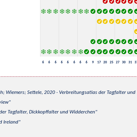
6
6
6
6
6
6
6
6
9
17
20
25
27
30
31
3
h; Wiemers; Settele, 2020 - Verbreitungsatlas der Tagfalter u
view
 der Tagfalter, Dickkopffalter und Widderchen
d Ireland