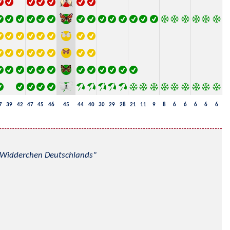
7
39
42
47
45
46
45
44
40
30
29
28
21
11
9
8
6
6
6
6
6
nd Widderchen Deutschlands