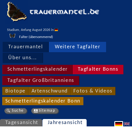
Stadium, Anfang August 2026 in 
Falter (übersommernd)
Trauermantel
Weitere Tagfalter
Über uns...
Schmetterlingskalender
Tagfalter Bonns
Tagfalter Großbritanniens
Biotope
Artenschwund
Fotos & Videos
Schmetterlingskalender Bonn
Suche
Sitemap
Tagesansicht
Jahresansicht