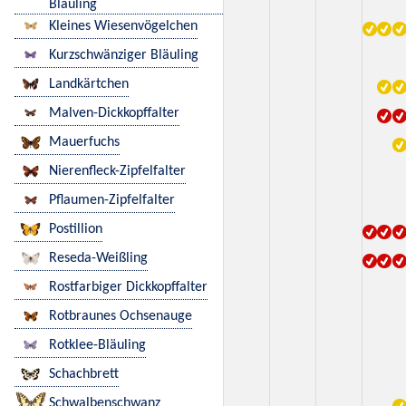
Bläuling
Kleines Wiesenvögelchen
Kurzschwänziger Bläuling
Landkärtchen
Malven-Dickkopffalter
Mauerfuchs
Nierenfleck-Zipfelfalter
Pflaumen-Zipfelfalter
Postillion
Reseda-Weißling
Rostfarbiger Dickkopffalter
Rotbraunes Ochsenauge
Rotklee-Bläuling
Schachbrett
Schwalbenschwanz