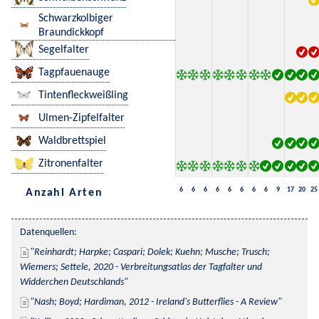
Schwarzkolbiger
Braundickkopf
Segelfalter
Tagpfauenauge
Tintenfleckweißling
Ulmen-Zipfelfalter
Waldbrettspiel
Zitronenfalter
6
6
6
6
6
6
6
6
9
17
20
25
Anzahl Arten
Datenquellen:
Reinhardt; Harpke; Caspari; Dolek; Kuehn; Musche; Trusch; 
Wiemers; Settele, 2020 - Verbreitungsatlas der Tagfalter und 
Widderchen Deutschlands
Nash; Boyd; Hardiman, 2012 - Ireland's Butterflies - A Review