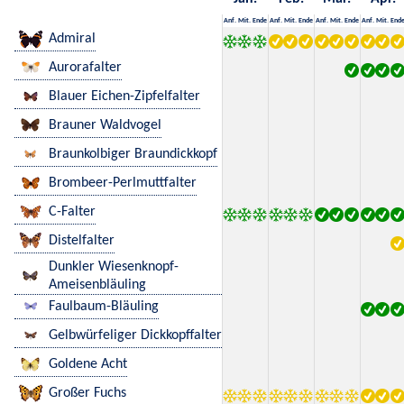
Anf.
Mit.
Ende
Anf.
Mit.
Ende
Anf.
Mit.
Ende
Anf.
Mit.
End
Admiral
Aurorafalter
Blauer Eichen-Zipfelfalter
Brauner Waldvogel
Braunkolbiger Braundickkopf
Brombeer-Perlmuttfalter
C-Falter
Distelfalter
Dunkler Wiesenknopf-
Ameisenbläuling
Faulbaum-Bläuling
Gelbwürfeliger Dickkopffalter
Goldene Acht
Großer Fuchs