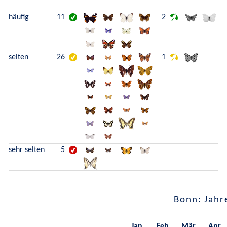
häufig
11
2
selten
26
1
sehr selten
5
Bonn: Jahr
Jan.
Feb.
Mär.
Apr.