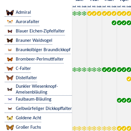
Anf.
Mit.
Ende
Anf.
Mit.
Ende
Anf.
Mit.
Ende
Anf.
Mit.
End
Admiral
Aurorafalter
Blauer Eichen-Zipfelfalter
Brauner Waldvogel
Braunkolbiger Braundickkopf
Brombeer-Perlmuttfalter
C-Falter
Distelfalter
Dunkler Wiesenknopf-
Ameisenbläuling
Faulbaum-Bläuling
Gelbwürfeliger Dickkopffalter
Goldene Acht
Großer Fuchs