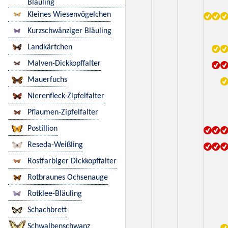
Bläuling
Kleines Wiesenvögelchen
Kurzschwänziger Bläuling
Landkärtchen
Malven-Dickkopffalter
Mauerfuchs
Nierenfleck-Zipfelfalter
Pflaumen-Zipfelfalter
Postillion
Reseda-Weißling
Rostfarbiger Dickkopffalter
Rotbraunes Ochsenauge
Rotklee-Bläuling
Schachbrett
Schwalbenschwanz