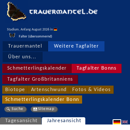
Stadium, Anfang August 2026 in 
Falter (übersommernd)
Trauermantel
Weitere Tagfalter
Über uns...
Schmetterlingskalender
Tagfalter Bonns
Tagfalter Großbritanniens
Biotope
Artenschwund
Fotos & Videos
Schmetterlingskalender Bonn
Suche
Sitemap
Tagesansicht
Jahresansicht