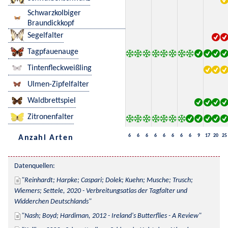
Schwarzkolbiger
Braundickkopf
Segelfalter
Tagpfauenauge
Tintenfleckweißling
Ulmen-Zipfelfalter
Waldbrettspiel
Zitronenfalter
6
6
6
6
6
6
6
6
9
17
20
25
Anzahl Arten
Datenquellen:
Reinhardt; Harpke; Caspari; Dolek; Kuehn; Musche; Trusch; 
Wiemers; Settele, 2020 - Verbreitungsatlas der Tagfalter und 
Widderchen Deutschlands
Nash; Boyd; Hardiman, 2012 - Ireland's Butterflies - A Review