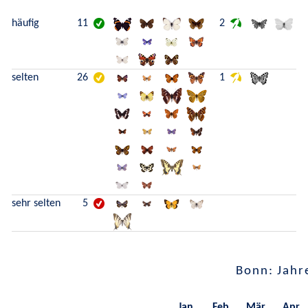
häufig
11
2
selten
26
1
sehr selten
5
Bonn: Jahr
Jan.
Feb.
Mär.
Apr.