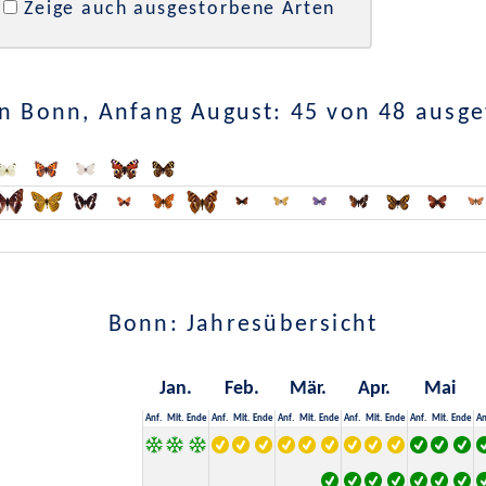
Zeige auch ausgestorbene Arten
n Bonn, Anfang August: 45 von 48 ausg
Bonn: Jahresübersicht
Jan.
Feb.
Mär.
Apr.
Mai
Anf.
Mit.
Ende
Anf.
Mit.
Ende
Anf.
Mit.
Ende
Anf.
Mit.
Ende
Anf.
Mit.
Ende
An