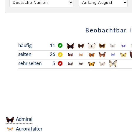
Beobachtbar i
häufig
11
selten
26
sehr selten
5
Admiral
Aurorafalter