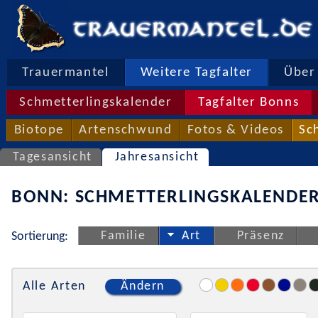
Trauermantel
Weitere Tagfalter
Über 
Schmetterlingskalender
Tagfalter Bonns
Biotope
Artenschwund
Fotos & Videos
Sc
Tagesansicht
Jahresansicht
BONN: SCHMETTERLINGSKALENDER
Familie
Art
Präsenz
Sortierung:
Alle Arten
Ändern