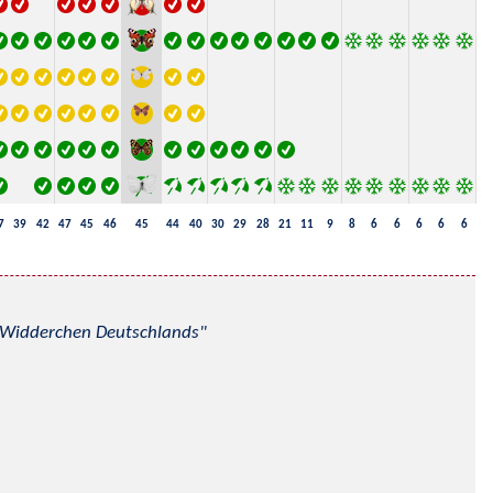
7
39
42
47
45
46
45
44
40
30
29
28
21
11
9
8
6
6
6
6
6
nd Widderchen Deutschlands