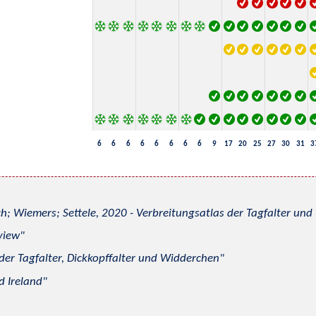
6
6
6
6
6
6
6
6
9
17
20
25
27
30
31
3
h; Wiemers; Settele, 2020 - Verbreitungsatlas der Tagfalter u
view
 der Tagfalter, Dickkopffalter und Widderchen
d Ireland