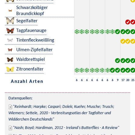
Schwarzkolbiger
Braundickkopf
Segelfalter
Tagpfauenauge
Tintenfleckweißling
Ulmen-Zipfelfalter
Waldbrettspiel
Zitronenfalter
6
6
6
6
6
6
6
6
9
17
20
25
Anzahl Arten
Datenquellen:
Reinhardt; Harpke; Caspari; Dolek; Kuehn; Musche; Trusch; 
Wiemers; Settele, 2020 - Verbreitungsatlas der Tagfalter und 
Widderchen Deutschlands
Nash; Boyd; Hardiman, 2012 - Ireland's Butterflies - A Review