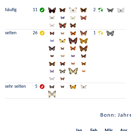
häufig
11
2
selten
26
1
sehr selten
5
Bonn: Jahr
Jan.
Feb.
Mär.
Apr.