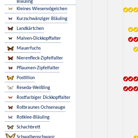
Bläuling
Kleines Wiesenvögelchen
Kurzschwänziger Bläuling
Landkärtchen
Malven-Dickkopffalter
Mauerfuchs
Nierenfleck-Zipfelfalter
Pflaumen-Zipfelfalter
Postillion
Reseda-Weißling
Rostfarbiger Dickkopffalter
Rotbraunes Ochsenauge
Rotklee-Bläuling
Schachbrett
Schwalbenschwanz