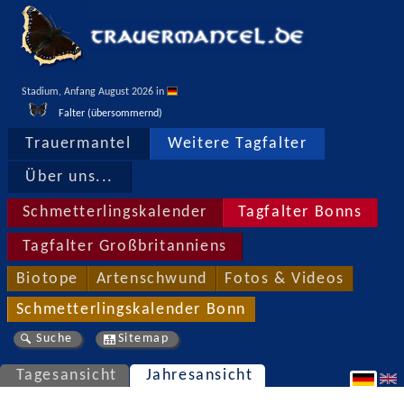
Stadium, Anfang August 2026 in 
Falter (übersommernd)
Trauermantel
Weitere Tagfalter
Über uns...
Schmetterlingskalender
Tagfalter Bonns
Tagfalter Großbritanniens
Biotope
Artenschwund
Fotos & Videos
Schmetterlingskalender Bonn
Suche
Sitemap
Tagesansicht
Jahresansicht