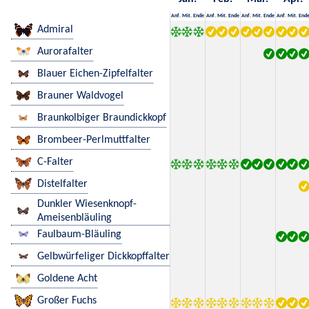
Anf.
Mit.
Ende
Anf.
Mit.
Ende
Anf.
Mit.
Ende
Anf.
Mit.
End
Admiral
Aurorafalter
Blauer Eichen-Zipfelfalter
Brauner Waldvogel
Braunkolbiger Braundickkopf
Brombeer-Perlmuttfalter
C-Falter
Distelfalter
Dunkler Wiesenknopf-
Ameisenbläuling
Faulbaum-Bläuling
Gelbwürfeliger Dickkopffalter
Goldene Acht
Großer Fuchs