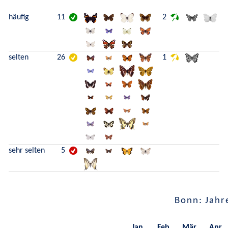
häufig
11
2
selten
26
1
sehr selten
5
Bonn: Jahr
Jan.
Feb.
Mär.
Apr.