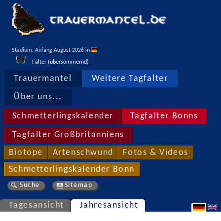
Stadium, Anfang August 2026 in 
Falter (übersommernd)
Trauermantel
Weitere Tagfalter
Über uns...
Schmetterlingskalender
Tagfalter Bonns
Tagfalter Großbritanniens
Biotope
Artenschwund
Fotos & Videos
Schmetterlingskalender Bonn
Suche
Sitemap
Tagesansicht
Jahresansicht