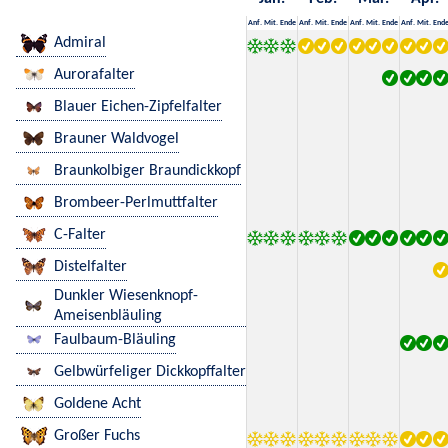
Anf.
Mit.
Ende
Anf.
Mit.
Ende
Anf.
Mit.
Ende
Anf.
Mit.
End
Admiral
Aurorafalter
Blauer Eichen-Zipfelfalter
Brauner Waldvogel
Braunkolbiger Braundickkopf
Brombeer-Perlmuttfalter
C-Falter
Distelfalter
Dunkler Wiesenknopf-
Ameisenbläuling
Faulbaum-Bläuling
Gelbwürfeliger Dickkopffalter
Goldene Acht
Großer Fuchs