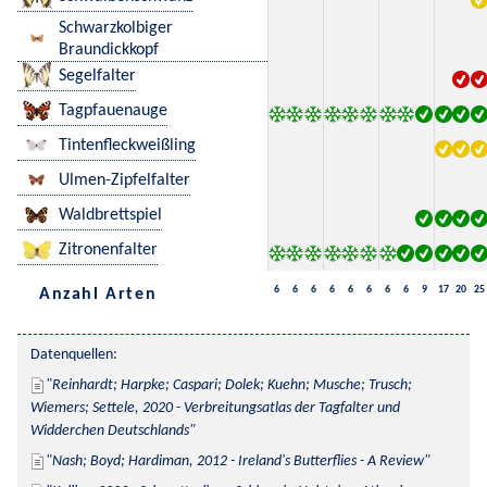
Schwarzkolbiger
Braundickkopf
Segelfalter
Tagpfauenauge
Tintenfleckweißling
Ulmen-Zipfelfalter
Waldbrettspiel
Zitronenfalter
6
6
6
6
6
6
6
6
9
17
20
25
Anzahl Arten
Datenquellen:
Reinhardt; Harpke; Caspari; Dolek; Kuehn; Musche; Trusch; 
Wiemers; Settele, 2020 - Verbreitungsatlas der Tagfalter und 
Widderchen Deutschlands
Nash; Boyd; Hardiman, 2012 - Ireland's Butterflies - A Review