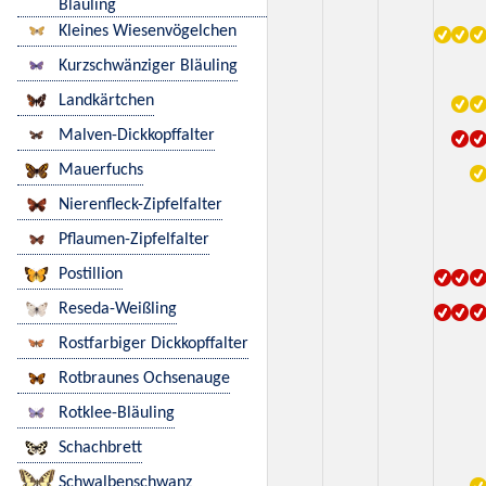
Bläuling
Kleines Wiesenvögelchen
Kurzschwänziger Bläuling
Landkärtchen
Malven-Dickkopffalter
Mauerfuchs
Nierenfleck-Zipfelfalter
Pflaumen-Zipfelfalter
Postillion
Reseda-Weißling
Rostfarbiger Dickkopffalter
Rotbraunes Ochsenauge
Rotklee-Bläuling
Schachbrett
Schwalbenschwanz