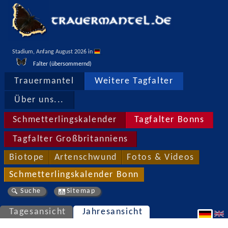
Stadium, Anfang August 2026 in 
Falter (übersommernd)
Trauermantel
Weitere Tagfalter
Über uns...
Schmetterlingskalender
Tagfalter Bonns
Tagfalter Großbritanniens
Biotope
Artenschwund
Fotos & Videos
Schmetterlingskalender Bonn
Suche
Sitemap
Tagesansicht
Jahresansicht