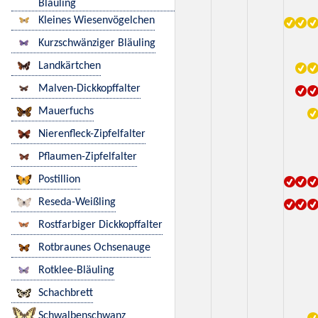
Bläuling
Kleines Wiesenvögelchen
Kurzschwänziger Bläuling
Landkärtchen
Malven-Dickkopffalter
Mauerfuchs
Nierenfleck-Zipfelfalter
Pflaumen-Zipfelfalter
Postillion
Reseda-Weißling
Rostfarbiger Dickkopffalter
Rotbraunes Ochsenauge
Rotklee-Bläuling
Schachbrett
Schwalbenschwanz