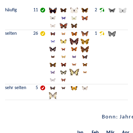
häufig
11
2
selten
26
1
sehr selten
5
Bonn: Jahr
Jan.
Feb.
Mär.
Apr.