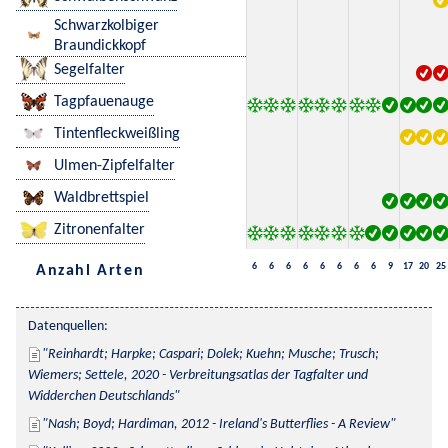
Schwarzkolbiger
Braundickkopf
Segelfalter
Tagpfauenauge
Tintenfleckweißling
Ulmen-Zipfelfalter
Waldbrettspiel
Zitronenfalter
6
6
6
6
6
6
6
6
9
17
20
25
Anzahl Arten
Datenquellen:
Reinhardt; Harpke; Caspari; Dolek; Kuehn; Musche; Trusch; 
Wiemers; Settele, 2020 - Verbreitungsatlas der Tagfalter und 
Widderchen Deutschlands
Nash; Boyd; Hardiman, 2012 - Ireland's Butterflies - A Review