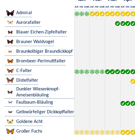
Anf.
Mit.
Ende
Anf.
Mit.
Ende
Anf.
Mit.
Ende
Anf.
Mit.
End
Admiral
Aurorafalter
Blauer Eichen-Zipfelfalter
Brauner Waldvogel
Braunkolbiger Braundickkopf
Brombeer-Perlmuttfalter
C-Falter
Distelfalter
Dunkler Wiesenknopf-
Ameisenbläuling
Faulbaum-Bläuling
Gelbwürfeliger Dickkopffalter
Goldene Acht
Großer Fuchs