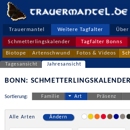
Trauermantel
Weitere Tagfalter
Über 
Schmetterlingskalender
Tagfalter Bonns
Biotope
Artenschwund
Fotos & Videos
Sc
Tagesansicht
Jahresansicht
BONN: SCHMETTERLINGSKALENDER
Familie
Art
Präsenz
Sortierung:
Alle Arten
Ändern