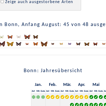
Zeige auch ausgestorbene Arten
n Bonn, Anfang August: 45 von 48 ausg
Bonn: Jahresübersicht
Jan.
Feb.
Mär.
Apr.
Mai
Anf.
Mit.
Ende
Anf.
Mit.
Ende
Anf.
Mit.
Ende
Anf.
Mit.
Ende
Anf.
Mit.
Ende
An