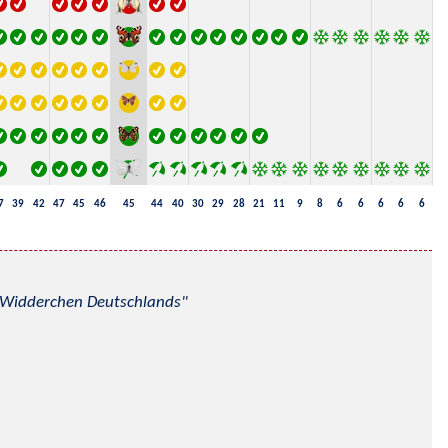
7
39
42
47
45
46
45
44
40
30
29
28
21
11
9
8
6
6
6
6
6
nd Widderchen Deutschlands