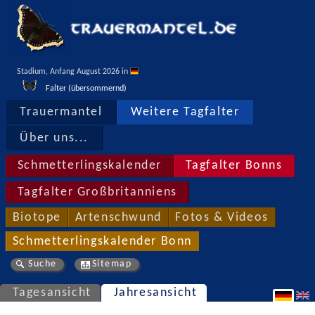
Stadium, Anfang August 2026 in 
Falter (übersommernd)
Trauermantel
Weitere Tagfalter
Über uns...
Schmetterlingskalender
Tagfalter Bonns
Tagfalter Großbritanniens
Biotope
Artenschwund
Fotos & Videos
Schmetterlingskalender Bonn
Suche
Sitemap
Tagesansicht
Jahresansicht