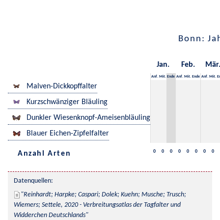
Bonn: Ja
Jan.
Feb.
Mär
Anf.
Mit.
Ende
Anf.
Mit.
Ende
Anf.
Mit.
E
Malven-Dickkopffalter
Kurzschwänziger Bläuling
Dunkler Wiesenknopf-Ameisenbläuling
Blauer Eichen-Zipfelfalter
0
0
0
0
0
0
0
0
Anzahl Arten
Datenquellen:
Reinhardt; Harpke; Caspari; Dolek; Kuehn; Musche; Trusch; 
Wiemers; Settele, 2020 - Verbreitungsatlas der Tagfalter und 
Widderchen Deutschlands