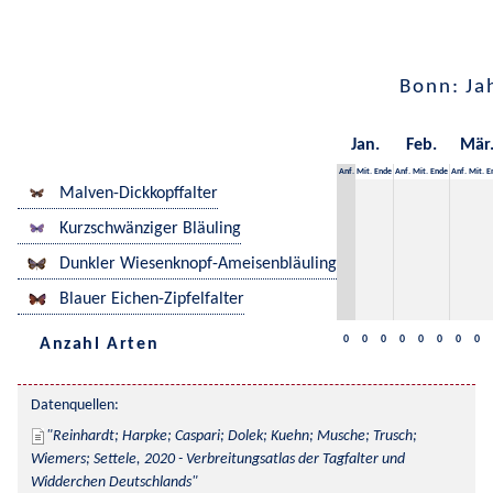
Bonn: Ja
Jan.
Feb.
Mär
Anf.
Mit.
Ende
Anf.
Mit.
Ende
Anf.
Mit.
E
Malven-Dickkopffalter
Kurzschwänziger Bläuling
Dunkler Wiesenknopf-Ameisenbläuling
Blauer Eichen-Zipfelfalter
0
0
0
0
0
0
0
0
Anzahl Arten
Datenquellen:
Reinhardt; Harpke; Caspari; Dolek; Kuehn; Musche; Trusch; 
Wiemers; Settele, 2020 - Verbreitungsatlas der Tagfalter und 
Widderchen Deutschlands