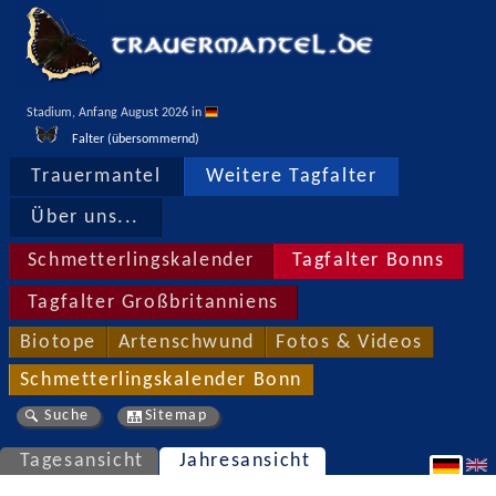
Stadium, Anfang August 2026 in 
Falter (übersommernd)
Trauermantel
Weitere Tagfalter
Über uns...
Schmetterlingskalender
Tagfalter Bonns
Tagfalter Großbritanniens
Biotope
Artenschwund
Fotos & Videos
Schmetterlingskalender Bonn
Suche
Sitemap
Tagesansicht
Jahresansicht