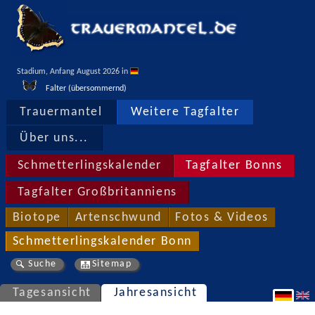
Stadium, Anfang August 2026 in 
Falter (übersommernd)
Trauermantel
Weitere Tagfalter
Über uns...
Schmetterlingskalender
Tagfalter Bonns
Tagfalter Großbritanniens
Biotope
Artenschwund
Fotos & Videos
Schmetterlingskalender Bonn
Suche
Sitemap
Tagesansicht
Jahresansicht