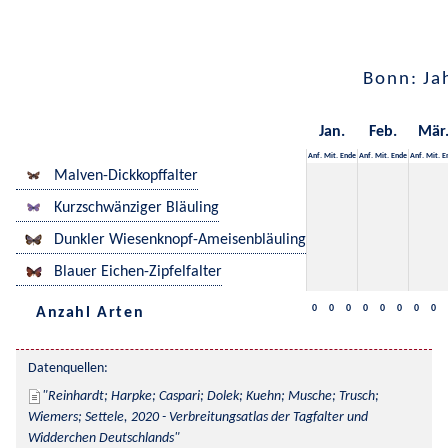
Bonn: Ja
Jan.
Feb.
Mär
Anf.
Mit.
Ende
Anf.
Mit.
Ende
Anf.
Mit.
E
Malven-Dickkopffalter
Kurzschwänziger Bläuling
Dunkler Wiesenknopf-Ameisenbläuling
Blauer Eichen-Zipfelfalter
0
0
0
0
0
0
0
0
Anzahl Arten
Datenquellen:
Reinhardt; Harpke; Caspari; Dolek; Kuehn; Musche; Trusch; 
Wiemers; Settele, 2020 - Verbreitungsatlas der Tagfalter und 
Widderchen Deutschlands