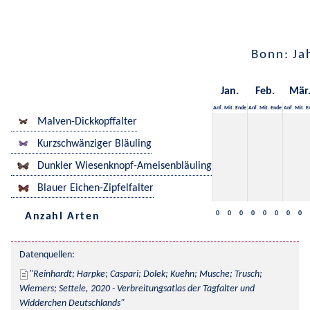
Bonn: Ja
Jan.
Feb.
Mär
Anf.
Mit.
Ende
Anf.
Mit.
Ende
Anf.
Mit.
E
Malven-Dickkopffalter
Kurzschwänziger Bläuling
Dunkler Wiesenknopf-Ameisenbläuling
Blauer Eichen-Zipfelfalter
0
0
0
0
0
0
0
0
Anzahl Arten
Datenquellen:
Reinhardt; Harpke; Caspari; Dolek; Kuehn; Musche; Trusch; 
Wiemers; Settele, 2020 - Verbreitungsatlas der Tagfalter und 
Widderchen Deutschlands