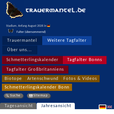
Stadium, Anfang August 2026 in 
Falter (übersommernd)
Trauermantel
Weitere Tagfalter
Über uns...
Schmetterlingskalender
Tagfalter Bonns
Tagfalter Großbritanniens
Biotope
Artenschwund
Fotos & Videos
Schmetterlingskalender Bonn
Suche
Sitemap
Tagesansicht
Jahresansicht