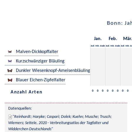
Bonn: Ja
Jan.
Feb.
Mär
Anf.
Mit.
Ende
Anf.
Mit.
Ende
Anf.
Mit.
E
Malven-Dickkopffalter
Kurzschwänziger Bläuling
Dunkler Wiesenknopf-Ameisenbläuling
Blauer Eichen-Zipfelfalter
0
0
0
0
0
0
0
0
Anzahl Arten
Datenquellen:
Reinhardt; Harpke; Caspari; Dolek; Kuehn; Musche; Trusch; 
Wiemers; Settele, 2020 - Verbreitungsatlas der Tagfalter und 
Widderchen Deutschlands