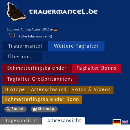
Stadium, Anfang August 2026 in 
Falter (übersommernd)
Trauermantel
Weitere Tagfalter
Über uns...
Schmetterlingskalender
Tagfalter Bonns
Tagfalter Großbritanniens
Biotope
Artenschwund
Fotos & Videos
Schmetterlingskalender Bonn
Suche
Sitemap
Tagesansicht
Jahresansicht