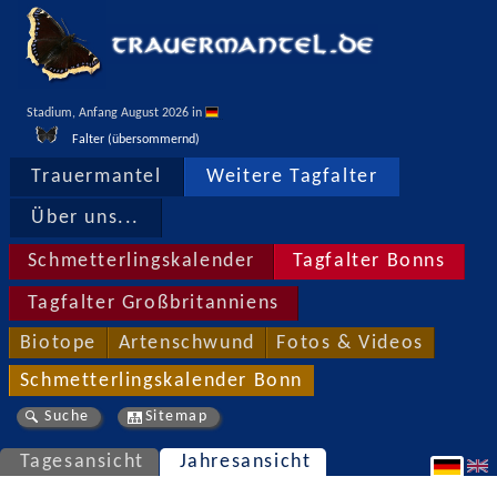
Stadium, Anfang August 2026 in 
Falter (übersommernd)
Trauermantel
Weitere Tagfalter
Über uns...
Schmetterlingskalender
Tagfalter Bonns
Tagfalter Großbritanniens
Biotope
Artenschwund
Fotos & Videos
Schmetterlingskalender Bonn
Suche
Sitemap
Tagesansicht
Jahresansicht