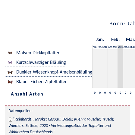
Bonn: Ja
Jan.
Feb.
Mär
Anf.
Mit.
Ende
Anf.
Mit.
Ende
Anf.
Mit.
E
Malven-Dickkopffalter
Kurzschwänziger Bläuling
Dunkler Wiesenknopf-Ameisenbläuling
Blauer Eichen-Zipfelfalter
0
0
0
0
0
0
0
0
Anzahl Arten
Datenquellen:
Reinhardt; Harpke; Caspari; Dolek; Kuehn; Musche; Trusch; 
Wiemers; Settele, 2020 - Verbreitungsatlas der Tagfalter und 
Widderchen Deutschlands