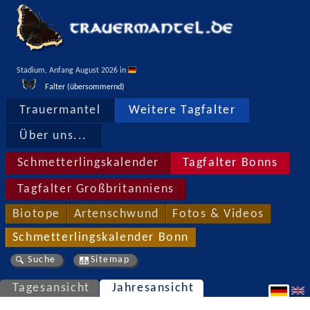
Stadium, Anfang August 2026 in 
Falter (übersommernd)
Trauermantel
Weitere Tagfalter
Über uns...
Schmetterlingskalender
Tagfalter Bonns
Tagfalter Großbritanniens
Biotope
Artenschwund
Fotos & Videos
Schmetterlingskalender Bonn
Suche
Sitemap
Tagesansicht
Jahresansicht