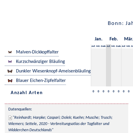
Bonn: Ja
Jan.
Feb.
Mär
Anf.
Mit.
Ende
Anf.
Mit.
Ende
Anf.
Mit.
E
Malven-Dickkopffalter
Kurzschwänziger Bläuling
Dunkler Wiesenknopf-Ameisenbläuling
Blauer Eichen-Zipfelfalter
0
0
0
0
0
0
0
0
Anzahl Arten
Datenquellen:
Reinhardt; Harpke; Caspari; Dolek; Kuehn; Musche; Trusch; 
Wiemers; Settele, 2020 - Verbreitungsatlas der Tagfalter und 
Widderchen Deutschlands