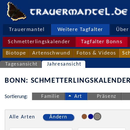
Trauermantel
Weitere Tagfalter
Über 
Schmetterlingskalender
Tagfalter Bonns
Biotope
Artenschwund
Fotos & Videos
Sc
Tagesansicht
Jahresansicht
BONN: SCHMETTERLINGSKALENDER
Familie
Art
Präsenz
Sortierung:
Alle Arten
Ändern