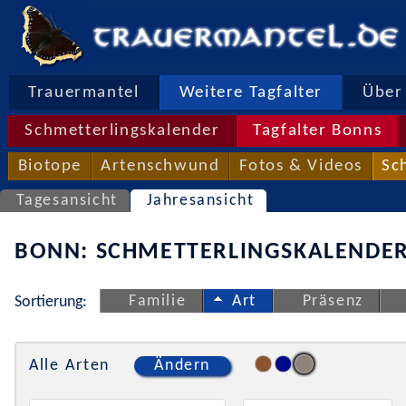
Trauermantel
Weitere Tagfalter
Über 
Schmetterlingskalender
Tagfalter Bonns
Biotope
Artenschwund
Fotos & Videos
Sc
Tagesansicht
Jahresansicht
BONN: SCHMETTERLINGSKALENDER
Familie
Art
Präsenz
Sortierung:
Alle Arten
Ändern