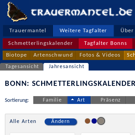
Trauermantel
Weitere Tagfalter
Über 
Schmetterlingskalender
Tagfalter Bonns
Biotope
Artenschwund
Fotos & Videos
Sc
Tagesansicht
Jahresansicht
BONN: SCHMETTERLINGSKALENDER
Familie
Art
Präsenz
Sortierung:
Alle Arten
Ändern