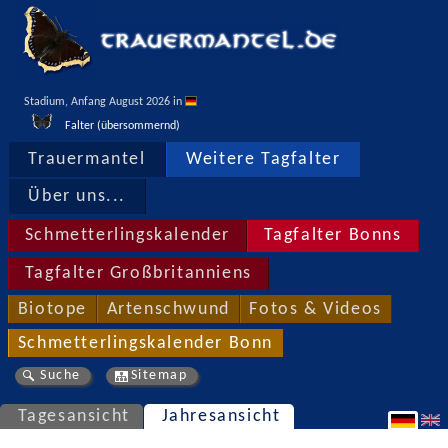
Stadium, Anfang August 2026 in 
Falter (übersommernd)
Trauermantel
Weitere Tagfalter
Über uns...
Schmetterlingskalender
Tagfalter Bonns
Tagfalter Großbritanniens
Biotope
Artenschwund
Fotos & Videos
Schmetterlingskalender Bonn
Suche
Sitemap
Tagesansicht
Jahresansicht