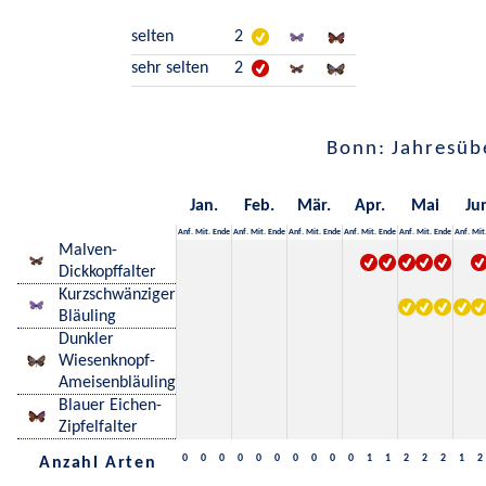
selten
2
sehr selten
2
Bonn: Jahresüb
Jan.
Feb.
Mär.
Apr.
Mai
Ju
Anf.
Mit.
Ende
Anf.
Mit.
Ende
Anf.
Mit.
Ende
Anf.
Mit.
Ende
Anf.
Mit.
Ende
Anf.
Mit
Malven-
Dickkopffalter
Kurzschwänziger
Bläuling
Dunkler
Wiesenknopf-
Ameisenbläuling
Blauer Eichen-
Zipfelfalter
0
0
0
0
0
0
0
0
0
0
1
1
2
2
2
1
2
Anzahl Arten