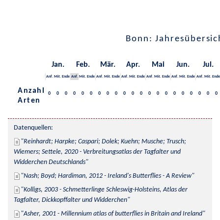
Bonn: Jahresübersic
Jan.
Feb.
Mär.
Apr.
Mai
Jun.
Jul.
Anf.
Mit.
Ende
Anf.
Mit.
Ende
Anf.
Mit.
Ende
Anf.
Mit.
Ende
Anf.
Mit.
Ende
Anf.
Mit.
Ende
Anf.
Mit.
Ende
Anzahl
0
0
0
0
0
0
0
0
0
0
0
0
0
0
0
0
0
0
0
0
0
Arten
Datenquellen:
Reinhardt; Harpke; Caspari; Dolek; Kuehn; Musche; Trusch; 
Wiemers; Settele, 2020 - Verbreitungsatlas der Tagfalter und 
Widderchen Deutschlands
Nash; Boyd; Hardiman, 2012 - Ireland's Butterflies - A Review
Kolligs, 2003 - Schmetterlinge Schleswig-Holsteins, Atlas der 
Tagfalter, Dickkopffalter und Widderchen
Asher, 2001 - Millennium atlas of butterflies in Britain and Ireland