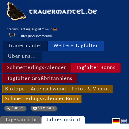
Stadium, Anfang August 2026 in 
Falter (übersommernd)
Trauermantel
Weitere Tagfalter
Über uns...
Schmetterlingskalender
Tagfalter Bonns
Tagfalter Großbritanniens
Biotope
Artenschwund
Fotos & Videos
Schmetterlingskalender Bonn
Suche
Sitemap
Tagesansicht
Jahresansicht