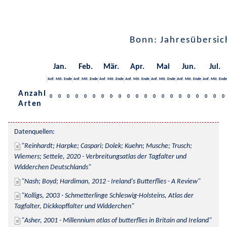
Bonn: Jahresübersic
Jan.
Feb.
Mär.
Apr.
Mai
Jun.
Jul.
Anf.
Mit.
Ende
Anf.
Mit.
Ende
Anf.
Mit.
Ende
Anf.
Mit.
Ende
Anf.
Mit.
Ende
Anf.
Mit.
Ende
Anf.
Mit.
Ende
Anzahl
0
0
0
0
0
0
0
0
0
0
0
0
0
0
0
0
0
0
0
0
0
Arten
Datenquellen:
Reinhardt; Harpke; Caspari; Dolek; Kuehn; Musche; Trusch; 
Wiemers; Settele, 2020 - Verbreitungsatlas der Tagfalter und 
Widderchen Deutschlands
Nash; Boyd; Hardiman, 2012 - Ireland's Butterflies - A Review
Kolligs, 2003 - Schmetterlinge Schleswig-Holsteins, Atlas der 
Tagfalter, Dickkopffalter und Widderchen
Asher, 2001 - Millennium atlas of butterflies in Britain and Ireland