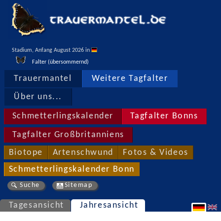
Stadium, Anfang August 2026 in 
Falter (übersommernd)
Trauermantel
Weitere Tagfalter
Über uns...
Schmetterlingskalender
Tagfalter Bonns
Tagfalter Großbritanniens
Biotope
Artenschwund
Fotos & Videos
Schmetterlingskalender Bonn
Suche
Sitemap
Tagesansicht
Jahresansicht