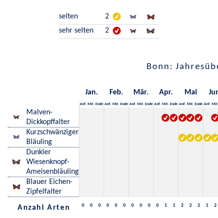
selten
2
sehr selten
2
Bonn: Jahresüb
Jan.
Feb.
Mär.
Apr.
Mai
Ju
Anf.
Mit.
Ende
Anf.
Mit.
Ende
Anf.
Mit.
Ende
Anf.
Mit.
Ende
Anf.
Mit.
Ende
Anf.
Mit
Malven-
Dickkopffalter
Kurzschwänziger
Bläuling
Dunkler
Wiesenknopf-
Ameisenbläuling
Blauer Eichen-
Zipfelfalter
0
0
0
0
0
0
0
0
0
0
1
1
2
2
2
1
2
Anzahl Arten