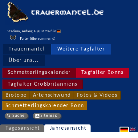
Stadium, Anfang August 2026 in 
Falter (übersommernd)
Trauermantel
Weitere Tagfalter
Über uns...
Schmetterlingskalender
Tagfalter Bonns
Tagfalter Großbritanniens
Biotope
Artenschwund
Fotos & Videos
Schmetterlingskalender Bonn
Suche
Sitemap
Tagesansicht
Jahresansicht