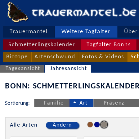
Trauermantel
Weitere Tagfalter
Über 
Schmetterlingskalender
Tagfalter Bonns
Biotope
Artenschwund
Fotos & Videos
Sc
Tagesansicht
Jahresansicht
BONN: SCHMETTERLINGSKALENDER
Familie
Art
Präsenz
Sortierung:
Alle Arten
Ändern