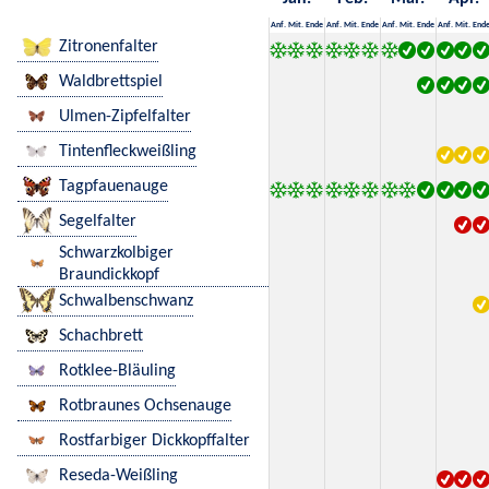
Anf.
Mit.
Ende
Anf.
Mit.
Ende
Anf.
Mit.
Ende
Anf.
Mit.
End
Zitronenfalter
Waldbrettspiel
Ulmen-Zipfelfalter
Tintenfleckweißling
Tagpfauenauge
Segelfalter
Schwarzkolbiger
Braundickkopf
Schwalbenschwanz
Schachbrett
Rotklee-Bläuling
Rotbraunes Ochsenauge
Rostfarbiger Dickkopffalter
Reseda-Weißling