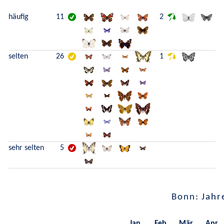
häufig
11
2
selten
26
1
sehr selten
5
Bonn: Jahr
Jan.
Feb.
Mär.
Apr.