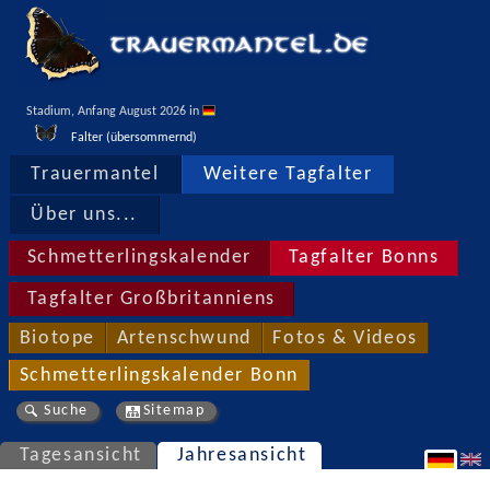
Stadium, Anfang August 2026 in 
Falter (übersommernd)
Trauermantel
Weitere Tagfalter
Über uns...
Schmetterlingskalender
Tagfalter Bonns
Tagfalter Großbritanniens
Biotope
Artenschwund
Fotos & Videos
Schmetterlingskalender Bonn
Suche
Sitemap
Tagesansicht
Jahresansicht