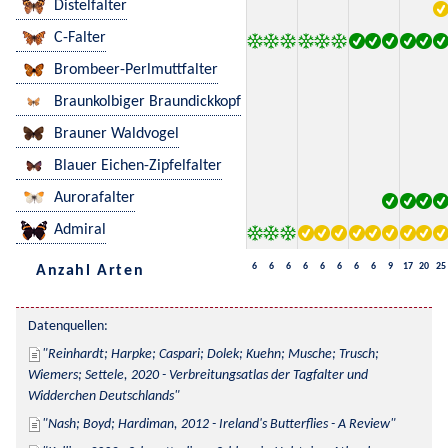
Distelfalter
C-Falter
Brombeer-Perlmuttfalter
Braunkolbiger Braundickkopf
Brauner Waldvogel
Blauer Eichen-Zipfelfalter
Aurorafalter
Admiral
6
6
6
6
6
6
6
6
9
17
20
25
Anzahl Arten
Datenquellen:
Reinhardt; Harpke; Caspari; Dolek; Kuehn; Musche; Trusch; 
Wiemers; Settele, 2020 - Verbreitungsatlas der Tagfalter und 
Widderchen Deutschlands
Nash; Boyd; Hardiman, 2012 - Ireland's Butterflies - A Review