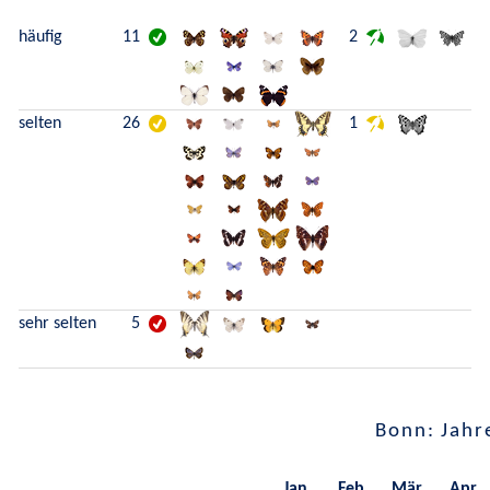
häufig
11
2
selten
26
1
sehr selten
5
Bonn: Jahr
Jan.
Feb.
Mär.
Apr.