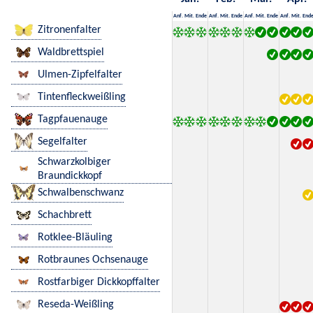
Anf.
Mit.
Ende
Anf.
Mit.
Ende
Anf.
Mit.
Ende
Anf.
Mit.
End
Zitronenfalter
Waldbrettspiel
Ulmen-Zipfelfalter
Tintenfleckweißling
Tagpfauenauge
Segelfalter
Schwarzkolbiger
Braundickkopf
Schwalbenschwanz
Schachbrett
Rotklee-Bläuling
Rotbraunes Ochsenauge
Rostfarbiger Dickkopffalter
Reseda-Weißling