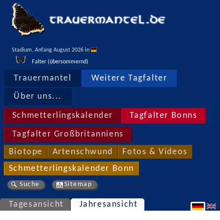
Stadium, Anfang August 2026 in 
Falter (übersommernd)
Trauermantel
Weitere Tagfalter
Über uns...
Schmetterlingskalender
Tagfalter Bonns
Tagfalter Großbritanniens
Biotope
Artenschwund
Fotos & Videos
Schmetterlingskalender Bonn
Suche
Sitemap
Tagesansicht
Jahresansicht