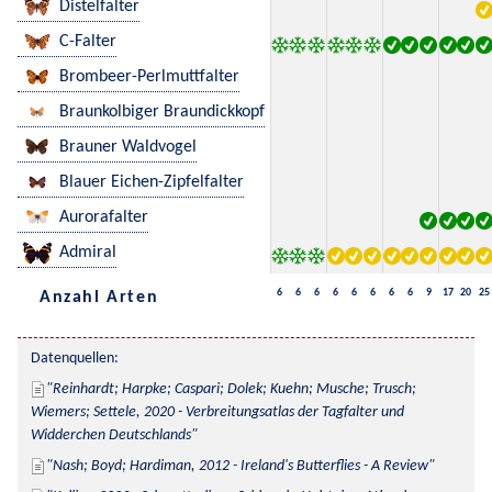
Distelfalter
C-Falter
Brombeer-Perlmuttfalter
Braunkolbiger Braundickkopf
Brauner Waldvogel
Blauer Eichen-Zipfelfalter
Aurorafalter
Admiral
6
6
6
6
6
6
6
6
9
17
20
25
Anzahl Arten
Datenquellen:
Reinhardt; Harpke; Caspari; Dolek; Kuehn; Musche; Trusch; 
Wiemers; Settele, 2020 - Verbreitungsatlas der Tagfalter und 
Widderchen Deutschlands
Nash; Boyd; Hardiman, 2012 - Ireland's Butterflies - A Review