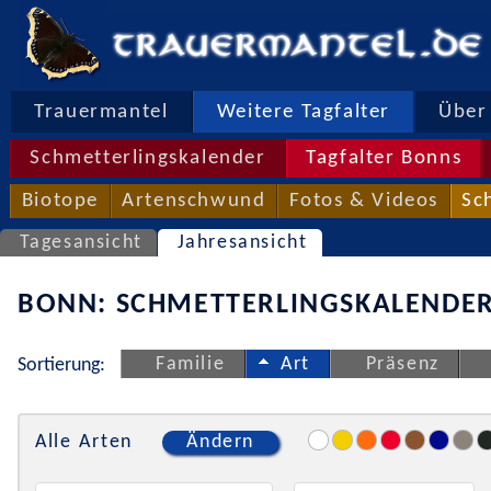
Trauermantel
Weitere Tagfalter
Über 
Schmetterlingskalender
Tagfalter Bonns
Biotope
Artenschwund
Fotos & Videos
Sc
Tagesansicht
Jahresansicht
BONN: SCHMETTERLINGSKALENDER
Familie
Art
Präsenz
Sortierung:
Alle Arten
Ändern