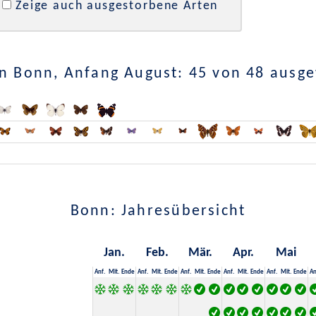
Zeige auch ausgestorbene Arten
n Bonn, Anfang August: 45 von 48 ausg
Bonn: Jahresübersicht
Jan.
Feb.
Mär.
Apr.
Mai
Anf.
Mit.
Ende
Anf.
Mit.
Ende
Anf.
Mit.
Ende
Anf.
Mit.
Ende
Anf.
Mit.
Ende
An