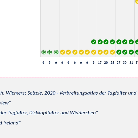
6
6
6
6
6
6
6
6
9
17
20
25
27
30
31
3
h; Wiemers; Settele, 2020 - Verbreitungsatlas der Tagfalter u
view
 der Tagfalter, Dickkopffalter und Widderchen
d Ireland