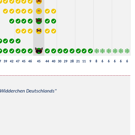
7
39
42
47
45
46
45
44
40
30
29
28
21
11
9
8
6
6
6
6
6
nd Widderchen Deutschlands