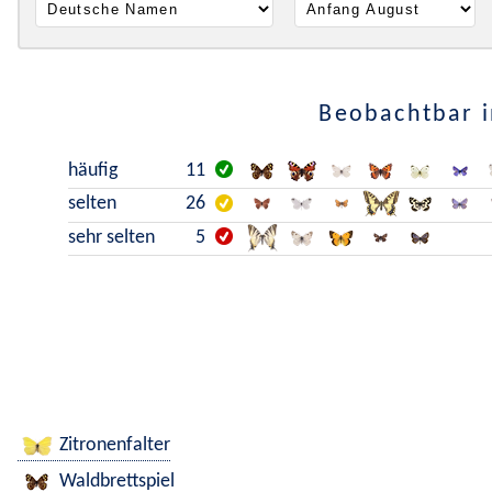
Beobachtbar i
häufig
11
selten
26
sehr selten
5
Zitronenfalter
Waldbrettspiel