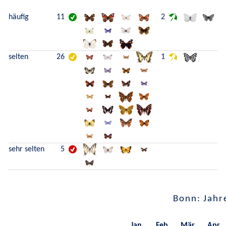
häufig
11
2
selten
26
1
sehr selten
5
Bonn: Jahr
Jan.
Feb.
Mär.
Apr.