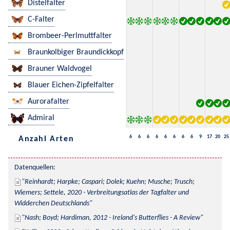
Distelfalter
C-Falter
Brombeer-Perlmuttfalter
Braunkolbiger Braundickkopf
Brauner Waldvogel
Blauer Eichen-Zipfelfalter
Aurorafalter
Admiral
6
6
6
6
6
6
6
6
9
17
20
25
Anzahl Arten
Datenquellen:
Reinhardt; Harpke; Caspari; Dolek; Kuehn; Musche; Trusch; 
Wiemers; Settele, 2020 - Verbreitungsatlas der Tagfalter und 
Widderchen Deutschlands
Nash; Boyd; Hardiman, 2012 - Ireland's Butterflies - A Review