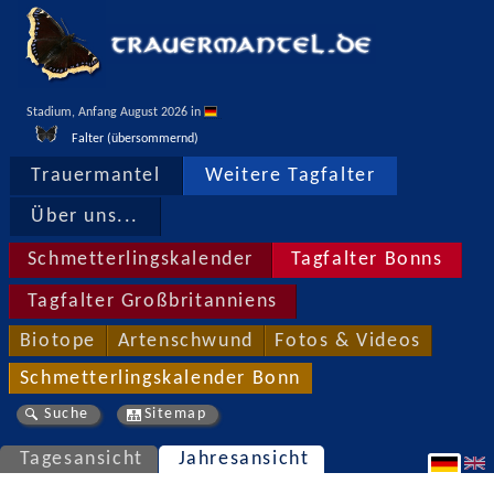
Stadium, Anfang August 2026 in 
Falter (übersommernd)
Trauermantel
Weitere Tagfalter
Über uns...
Schmetterlingskalender
Tagfalter Bonns
Tagfalter Großbritanniens
Biotope
Artenschwund
Fotos & Videos
Schmetterlingskalender Bonn
Suche
Sitemap
Tagesansicht
Jahresansicht