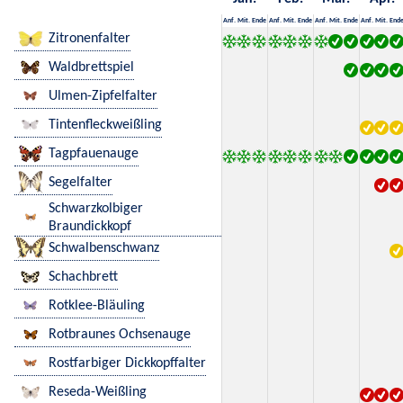
Anf.
Mit.
Ende
Anf.
Mit.
Ende
Anf.
Mit.
Ende
Anf.
Mit.
End
Zitronenfalter
Waldbrettspiel
Ulmen-Zipfelfalter
Tintenfleckweißling
Tagpfauenauge
Segelfalter
Schwarzkolbiger
Braundickkopf
Schwalbenschwanz
Schachbrett
Rotklee-Bläuling
Rotbraunes Ochsenauge
Rostfarbiger Dickkopffalter
Reseda-Weißling