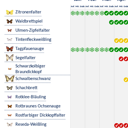
Anf.
Mit.
Ende
Anf.
Mit.
Ende
Anf.
Mit.
Ende
Anf.
Mit.
End
Zitronenfalter
Waldbrettspiel
Ulmen-Zipfelfalter
Tintenfleckweißling
Tagpfauenauge
Segelfalter
Schwarzkolbiger
Braundickkopf
Schwalbenschwanz
Schachbrett
Rotklee-Bläuling
Rotbraunes Ochsenauge
Rostfarbiger Dickkopffalter
Reseda-Weißling