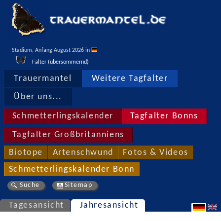
Stadium, Anfang August 2026 in 
Falter (übersommernd)
Trauermantel
Weitere Tagfalter
Über uns...
Schmetterlingskalender
Tagfalter Bonns
Tagfalter Großbritanniens
Biotope
Artenschwund
Fotos & Videos
Schmetterlingskalender Bonn
Suche
Sitemap
Tagesansicht
Jahresansicht