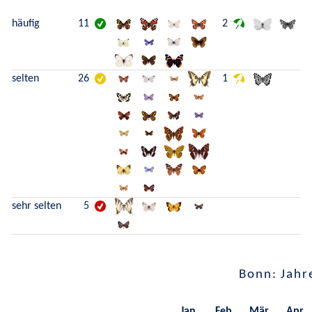
häufig
11
2
selten
26
1
sehr selten
5
Bonn: Jahr
Jan.
Feb.
Mär.
Apr.