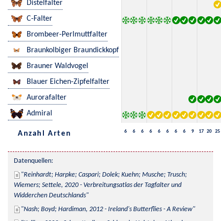
Distelfalter
C-Falter
Brombeer-Perlmuttfalter
Braunkolbiger Braundickkopf
Brauner Waldvogel
Blauer Eichen-Zipfelfalter
Aurorafalter
Admiral
6
6
6
6
6
6
6
6
9
17
20
25
Anzahl Arten
Datenquellen:
Reinhardt; Harpke; Caspari; Dolek; Kuehn; Musche; Trusch; 
Wiemers; Settele, 2020 - Verbreitungsatlas der Tagfalter und 
Widderchen Deutschlands
Nash; Boyd; Hardiman, 2012 - Ireland's Butterflies - A Review