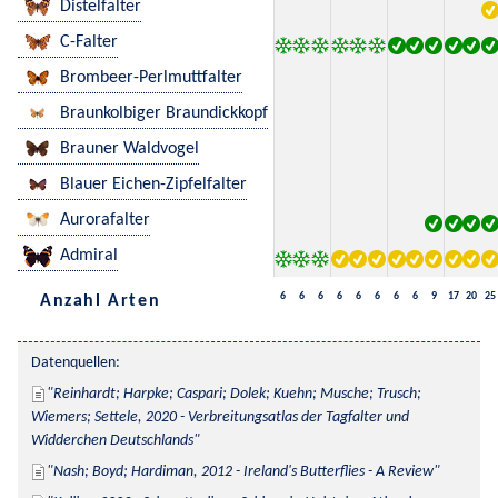
Distelfalter
C-Falter
Brombeer-Perlmuttfalter
Braunkolbiger Braundickkopf
Brauner Waldvogel
Blauer Eichen-Zipfelfalter
Aurorafalter
Admiral
6
6
6
6
6
6
6
6
9
17
20
25
Anzahl Arten
Datenquellen:
Reinhardt; Harpke; Caspari; Dolek; Kuehn; Musche; Trusch; 
Wiemers; Settele, 2020 - Verbreitungsatlas der Tagfalter und 
Widderchen Deutschlands
Nash; Boyd; Hardiman, 2012 - Ireland's Butterflies - A Review