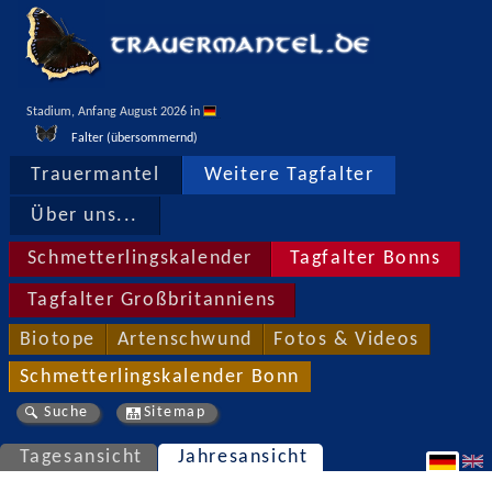
Stadium, Anfang August 2026 in 
Falter (übersommernd)
Trauermantel
Weitere Tagfalter
Über uns...
Schmetterlingskalender
Tagfalter Bonns
Tagfalter Großbritanniens
Biotope
Artenschwund
Fotos & Videos
Schmetterlingskalender Bonn
Suche
Sitemap
Tagesansicht
Jahresansicht