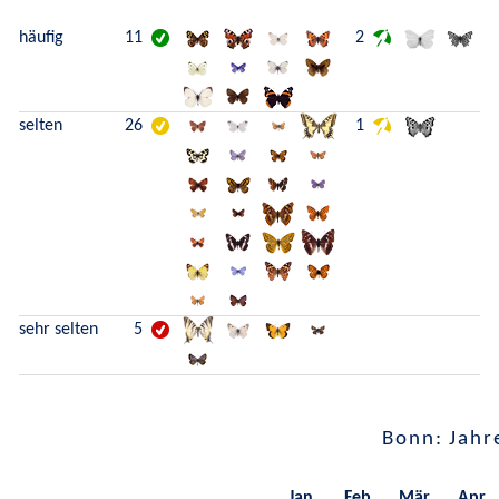
häufig
11
2
selten
26
1
sehr selten
5
Bonn: Jahr
Jan.
Feb.
Mär.
Apr.