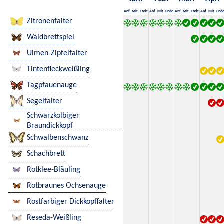
Anf.
Mit.
Ende
Anf.
Mit.
Ende
Anf.
Mit.
Ende
Anf.
Mit.
End
Zitronenfalter
Waldbrettspiel
Ulmen-Zipfelfalter
Tintenfleckweißling
Tagpfauenauge
Segelfalter
Schwarzkolbiger
Braundickkopf
Schwalbenschwanz
Schachbrett
Rotklee-Bläuling
Rotbraunes Ochsenauge
Rostfarbiger Dickkopffalter
Reseda-Weißling