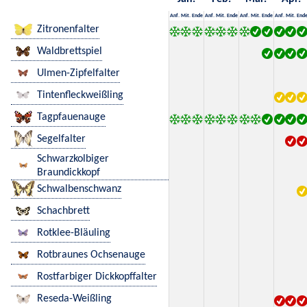
Anf.
Mit.
Ende
Anf.
Mit.
Ende
Anf.
Mit.
Ende
Anf.
Mit.
End
Zitronenfalter
Waldbrettspiel
Ulmen-Zipfelfalter
Tintenfleckweißling
Tagpfauenauge
Segelfalter
Schwarzkolbiger
Braundickkopf
Schwalbenschwanz
Schachbrett
Rotklee-Bläuling
Rotbraunes Ochsenauge
Rostfarbiger Dickkopffalter
Reseda-Weißling