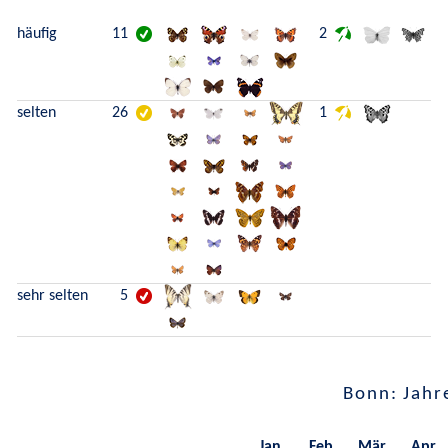
häufig
11
2
selten
26
1
sehr selten
5
Bonn: Jahr
Jan.
Feb.
Mär.
Apr.