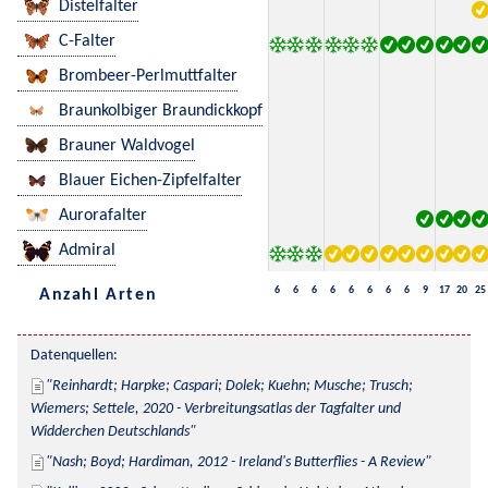
Distelfalter
C-Falter
Brombeer-Perlmuttfalter
Braunkolbiger Braundickkopf
Brauner Waldvogel
Blauer Eichen-Zipfelfalter
Aurorafalter
Admiral
6
6
6
6
6
6
6
6
9
17
20
25
Anzahl Arten
Datenquellen:
Reinhardt; Harpke; Caspari; Dolek; Kuehn; Musche; Trusch; 
Wiemers; Settele, 2020 - Verbreitungsatlas der Tagfalter und 
Widderchen Deutschlands
Nash; Boyd; Hardiman, 2012 - Ireland's Butterflies - A Review