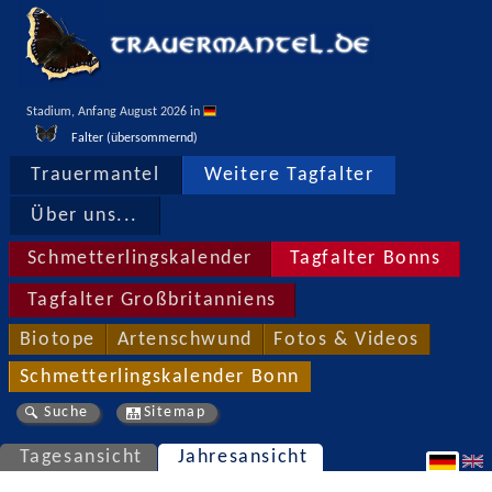
Stadium, Anfang August 2026 in 
Falter (übersommernd)
Trauermantel
Weitere Tagfalter
Über uns...
Schmetterlingskalender
Tagfalter Bonns
Tagfalter Großbritanniens
Biotope
Artenschwund
Fotos & Videos
Schmetterlingskalender Bonn
Suche
Sitemap
Tagesansicht
Jahresansicht