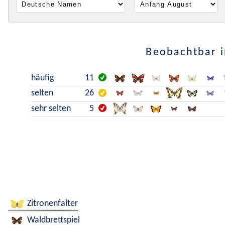
Beobachtbar i
häufig
11
selten
26
sehr selten
5
Zitronenfalter
Waldbrettspiel