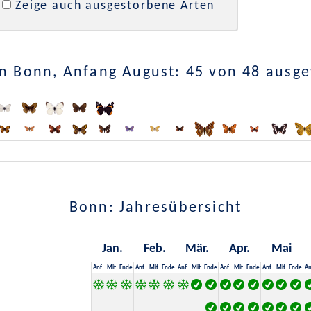
Zeige auch ausgestorbene Arten
n Bonn, Anfang August: 45 von 48 ausg
Bonn: Jahresübersicht
Jan.
Feb.
Mär.
Apr.
Mai
Anf.
Mit.
Ende
Anf.
Mit.
Ende
Anf.
Mit.
Ende
Anf.
Mit.
Ende
Anf.
Mit.
Ende
An