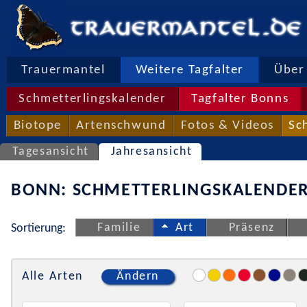
Trauermantel
Weitere Tagfalter
Über 
Schmetterlingskalender
Tagfalter Bonns
Biotope
Artenschwund
Fotos & Videos
Sc
Tagesansicht
Jahresansicht
BONN: SCHMETTERLINGSKALENDER
Familie
Art
Präsenz
Sortierung:
Alle Arten
Ändern