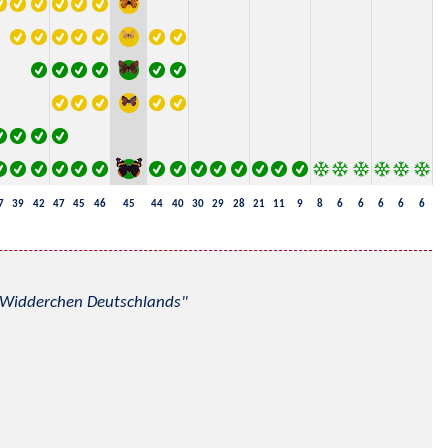
7
39
42
47
45
46
45
44
40
30
29
28
21
11
9
8
6
6
6
6
6
nd Widderchen Deutschlands