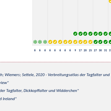
6
6
6
6
6
6
6
6
9
17
20
25
27
30
31
3
h; Wiemers; Settele, 2020 - Verbreitungsatlas der Tagfalter u
view
 der Tagfalter, Dickkopffalter und Widderchen
d Ireland