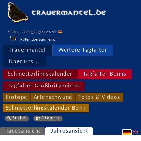
Stadium, Anfang August 2026 in 
Falter (übersommernd)
Trauermantel
Weitere Tagfalter
Über uns...
Schmetterlingskalender
Tagfalter Bonns
Tagfalter Großbritanniens
Biotope
Artenschwund
Fotos & Videos
Schmetterlingskalender Bonn
Suche
Sitemap
Tagesansicht
Jahresansicht