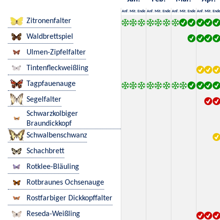
Anf.
Mit.
Ende
Anf.
Mit.
Ende
Anf.
Mit.
Ende
Anf.
Mit.
End
Zitronenfalter
Waldbrettspiel
Ulmen-Zipfelfalter
Tintenfleckweißling
Tagpfauenauge
Segelfalter
Schwarzkolbiger
Braundickkopf
Schwalbenschwanz
Schachbrett
Rotklee-Bläuling
Rotbraunes Ochsenauge
Rostfarbiger Dickkopffalter
Reseda-Weißling