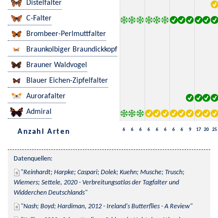
Distelfalter
C-Falter
Brombeer-Perlmuttfalter
Braunkolbiger Braundickkopf
Brauner Waldvogel
Blauer Eichen-Zipfelfalter
Aurorafalter
Admiral
6
6
6
6
6
6
6
6
9
17
20
25
Anzahl Arten
Datenquellen:
Reinhardt; Harpke; Caspari; Dolek; Kuehn; Musche; Trusch; 
Wiemers; Settele, 2020 - Verbreitungsatlas der Tagfalter und 
Widderchen Deutschlands
Nash; Boyd; Hardiman, 2012 - Ireland's Butterflies - A Review