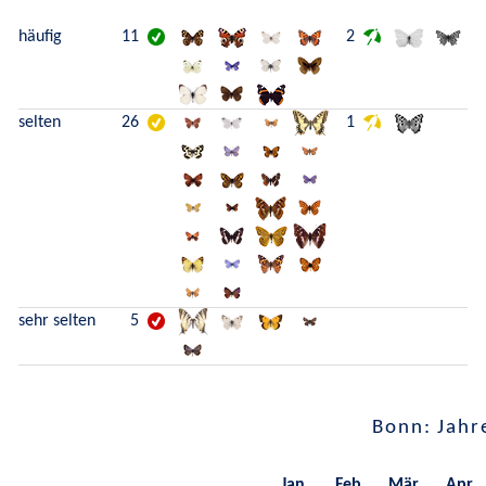
häufig
11
2
selten
26
1
sehr selten
5
Bonn: Jahr
Jan.
Feb.
Mär.
Apr.