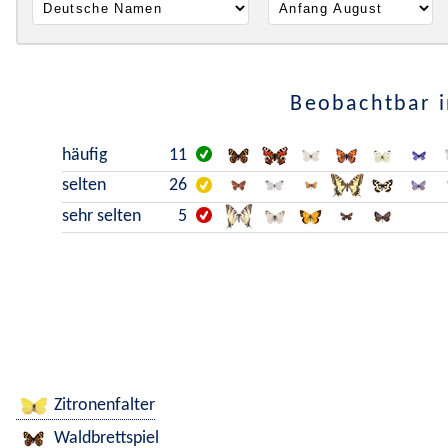
Beobachtbar i
häufig
11
selten
26
sehr selten
5
Zitronenfalter
Waldbrettspiel