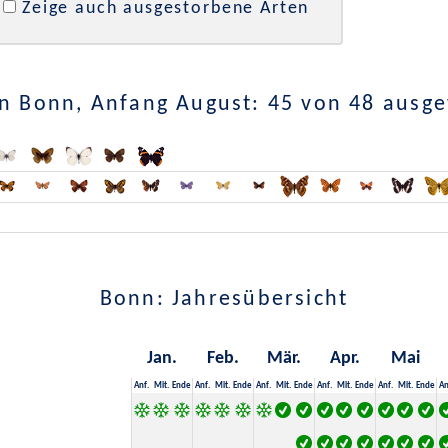
Zeige auch ausgestorbene Arten
n Bonn, Anfang August: 45 von 48 ausg
Bonn: Jahresübersicht
Jan.
Feb.
Mär.
Apr.
Mai
Anf.
Mit.
Ende
Anf.
Mit.
Ende
Anf.
Mit.
Ende
Anf.
Mit.
Ende
Anf.
Mit.
Ende
An