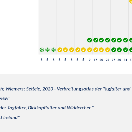
6
6
6
6
6
6
6
6
9
17
20
25
27
30
31
3
h; Wiemers; Settele, 2020 - Verbreitungsatlas der Tagfalter u
view
 der Tagfalter, Dickkopffalter und Widderchen
d Ireland