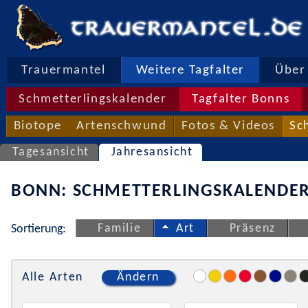
Trauermantel
Weitere Tagfalter
Über 
Schmetterlingskalender
Tagfalter Bonns
Biotope
Artenschwund
Fotos & Videos
Sc
Tagesansicht
Jahresansicht
BONN: SCHMETTERLINGSKALENDER
Familie
Art
Präsenz
Sortierung:
Alle Arten
Ändern