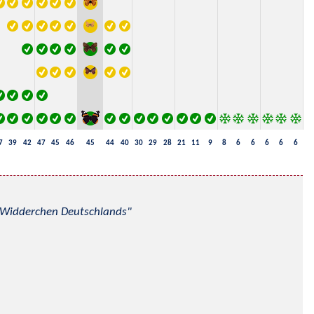
7
39
42
47
45
46
45
44
40
30
29
28
21
11
9
8
6
6
6
6
6
nd Widderchen Deutschlands