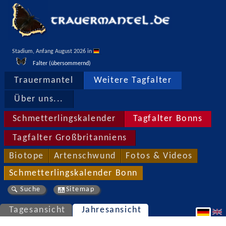
Stadium, Anfang August 2026 in 
Falter (übersommernd)
Trauermantel
Weitere Tagfalter
Über uns...
Schmetterlingskalender
Tagfalter Bonns
Tagfalter Großbritanniens
Biotope
Artenschwund
Fotos & Videos
Schmetterlingskalender Bonn
Suche
Sitemap
Tagesansicht
Jahresansicht