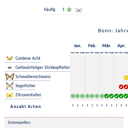
häufig
1
Bonn: Jahr
Jan.
Feb.
Mär.
Apr.
Anf.
Mit.
Ende
Anf.
Mit.
Ende
Anf.
Mit.
Ende
Anf.
Mit.
End
Goldene Acht
Gelbwürfeliger Dickkopffalter
Schwalbenschwanz
Segelfalter
Zitronenfalter
1
1
1
1
1
1
1
1
1
1
2
3
Anzahl Arten
Datenquellen: