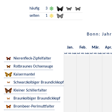
häufig
3
selten
1
Bonn: Jahr
Jan.
Feb.
Mär.
Apr.
Anf.
Mit.
Ende
Anf.
Mit.
Ende
Anf.
Mit.
Ende
Anf.
Mit.
E
Nierenfleck-Zipfelfalter
Rotbraunes Ochsenauge
Kaisermantel
Schwarzkolbiger Braundickkopf
Kleiner Schillerfalter
Braunkolbiger Braundickkopf
Brombeer-Perlmuttfalter