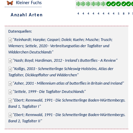
Kleiner Fuchs
4
4
4
4
4
4
4
4
5
8
9
Anzahl Arten
Datenquellen:
Reinhardt; Harpke; Caspari; Dolek; Kuehn; Musche; Trusch; 
Wiemers; Settele, 2020 - Verbreitungsatlas der Tagfalter und 
Widderchen Deutschlands
Nash; Boyd; Hardiman, 2012 - Ireland's Butterflies - A Review
Kolligs, 2003 - Schmetterlinge Schleswig-Holsteins, Atlas der 
Tagfalter, Dickkopffalter und Widderchen
Asher, 2001 - Millennium atlas of butterflies in Britain and Ireland
Settele, 1999 - Die Tagfalter Deutschlands
Ebert; Rennwald, 1991 - Die Schmetterlinge Baden-Württembergs. 
Band 1, Tagfalter I
Ebert; Rennwald, 1991 - Die Schmetterlinge Baden-Württembergs. 
Band 2, Tagfalter II