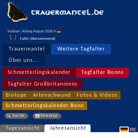
Stadium, Anfang August 2026 in 
Falter (übersommernd)
Trauermantel
Weitere Tagfalter
Über uns...
Schmetterlingskalender
Tagfalter Bonns
Tagfalter Großbritanniens
Biotope
Artenschwund
Fotos & Videos
Schmetterlingskalender Bonn
Suche
Sitemap
Tagesansicht
Jahresansicht