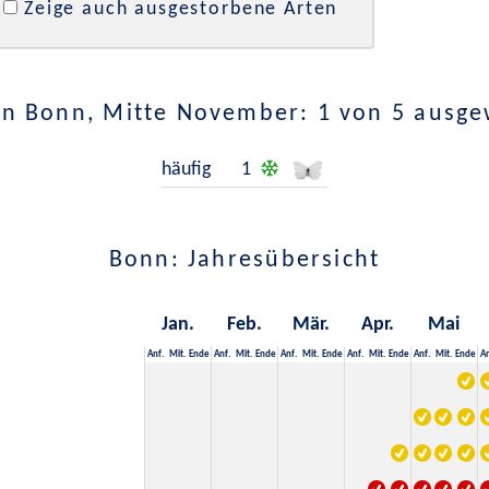
Zeige auch ausgestorbene Arten
in Bonn, Mitte November: 1 von 5 ausge
häufig
1
Bonn: Jahresübersicht
Jan.
Feb.
Mär.
Apr.
Mai
Anf.
Mit.
Ende
Anf.
Mit.
Ende
Anf.
Mit.
Ende
Anf.
Mit.
Ende
Anf.
Mit.
Ende
An