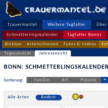
Trauermantel
Weitere Tagfalter
Über 
Schmetterlingskalender
Tagfalter Bonns
Biotope
Artenschwund
Fotos & Videos
Sc
Tagesansicht
Jahresansicht
BONN: SCHMETTERLINGSKALENDER
Familie
Art
Präsenz
Sortierung:
Alle Arten
Ändern