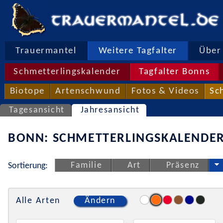
Trauermantel
Weitere Tagfalter
Über 
Schmetterlingskalender
Tagfalter Bonns
Biotope
Artenschwund
Fotos & Videos
Sc
Tagesansicht
Jahresansicht
BONN: SCHMETTERLINGSKALENDER
Familie
Art
Präsenz
Sortierung:
Alle Arten
Ändern