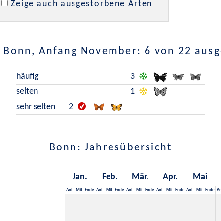
Zeige auch ausgestorbene Arten
 Bonn, Anfang November: 6 von 22 aus
häufig
3
selten
1
sehr selten
2
Bonn: Jahresübersicht
Jan.
Feb.
Mär.
Apr.
Mai
Anf.
Mit.
Ende
Anf.
Mit.
Ende
Anf.
Mit.
Ende
Anf.
Mit.
Ende
Anf.
Mit.
Ende
An