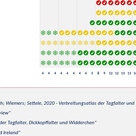
4
4
4
4
4
4
4
4
5
8
9
12
12
13
13
1
h; Wiemers; Settele, 2020 - Verbreitungsatlas der Tagfalter u
view
 der Tagfalter, Dickkopffalter und Widderchen
d Ireland