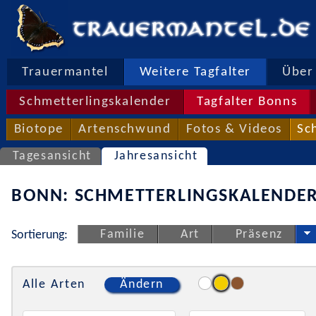
Trauermantel
Weitere Tagfalter
Über 
Schmetterlingskalender
Tagfalter Bonns
Biotope
Artenschwund
Fotos & Videos
Sc
Tagesansicht
Jahresansicht
BONN: SCHMETTERLINGSKALENDER
Familie
Art
Präsenz
Sortierung:
Alle Arten
Ändern