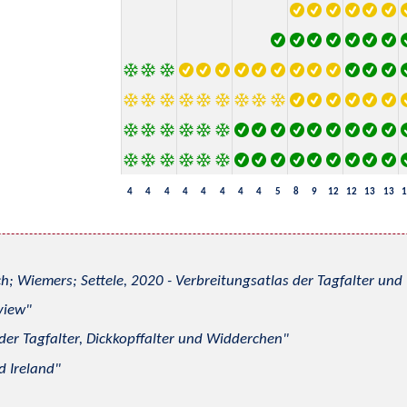
4
4
4
4
4
4
4
4
5
8
9
12
12
13
13
1
h; Wiemers; Settele, 2020 - Verbreitungsatlas der Tagfalter u
view
 der Tagfalter, Dickkopffalter und Widderchen
d Ireland