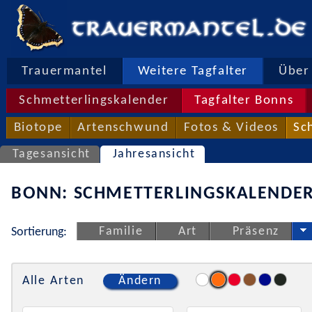
Trauermantel
Weitere Tagfalter
Über 
Schmetterlingskalender
Tagfalter Bonns
Biotope
Artenschwund
Fotos & Videos
Sc
Tagesansicht
Jahresansicht
BONN: SCHMETTERLINGSKALENDER
Familie
Art
Präsenz
Sortierung:
Alle Arten
Ändern