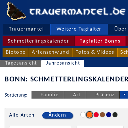
Trauermantel
Weitere Tagfalter
Über 
Schmetterlingskalender
Tagfalter Bonns
Biotope
Artenschwund
Fotos & Videos
Sc
Tagesansicht
Jahresansicht
BONN: SCHMETTERLINGSKALENDER
Familie
Art
Präsenz
Sortierung:
Alle Arten
Ändern