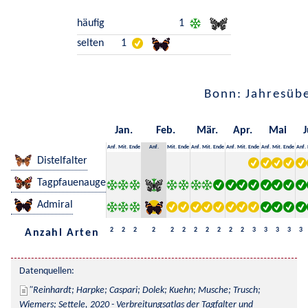
häufig
1
selten
1
Bonn: Jahresübe
Jan.
Feb.
Mär.
Apr.
Mai
J
Anf.
Mit.
Ende
Anf.
Mit.
Ende
Anf.
Mit.
Ende
Anf.
Mit.
Ende
Anf.
Mit.
Ende
Anf.
Distelfalter
Tagpfauenauge
Admiral
2
2
2
2
2
2
2
2
2
2
2
3
3
3
3
3
Anzahl Arten
Datenquellen:
Reinhardt; Harpke; Caspari; Dolek; Kuehn; Musche; Trusch; 
Wiemers; Settele, 2020 - Verbreitungsatlas der Tagfalter und 