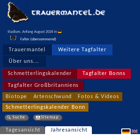
Stadium, Anfang August 2026 in 
Falter (übersommernd)
Trauermantel
Weitere Tagfalter
Über uns...
Schmetterlingskalender
Tagfalter Bonns
Tagfalter Großbritanniens
Biotope
Artenschwund
Fotos & Videos
Schmetterlingskalender Bonn
Suche
Sitemap
Tagesansicht
Jahresansicht