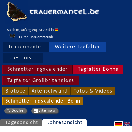
Stadium, Anfang August 2026 in 
Falter (übersommernd)
Trauermantel
Weitere Tagfalter
Über uns...
Schmetterlingskalender
Tagfalter Bonns
Tagfalter Großbritanniens
Biotope
Artenschwund
Fotos & Videos
Schmetterlingskalender Bonn
Suche
Sitemap
Tagesansicht
Jahresansicht