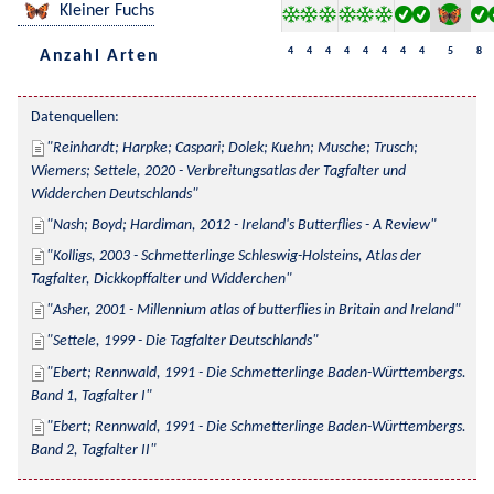
Kleiner Fuchs
4
4
4
4
4
4
4
4
5
8
Anzahl Arten
Datenquellen:
Reinhardt; Harpke; Caspari; Dolek; Kuehn; Musche; Trusch; 
Wiemers; Settele, 2020 - Verbreitungsatlas der Tagfalter und 
Widderchen Deutschlands
Nash; Boyd; Hardiman, 2012 - Ireland's Butterflies - A Review
Kolligs, 2003 - Schmetterlinge Schleswig-Holsteins, Atlas der 
Tagfalter, Dickkopffalter und Widderchen
Asher, 2001 - Millennium atlas of butterflies in Britain and Ireland
Settele, 1999 - Die Tagfalter Deutschlands
Ebert; Rennwald, 1991 - Die Schmetterlinge Baden-Württembergs. 
Band 1, Tagfalter I
Ebert; Rennwald, 1991 - Die Schmetterlinge Baden-Württembergs. 
Band 2, Tagfalter II