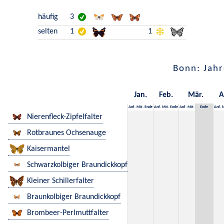
häufig
3
selten
1
1
Bonn: Jahr
Jan.
Feb.
Mär.
A
Anf.
Mit.
Ende
Anf.
Mit.
Ende
Anf.
Mit.
Ende
Anf.
M
Nierenfleck-Zipfelfalter
Rotbraunes Ochsenauge
Kaisermantel
Schwarzkolbiger Braundickkopf
Kleiner Schillerfalter
Braunkolbiger Braundickkopf
Brombeer-Perlmuttfalter