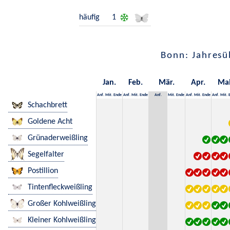
häufig
1
Bonn: Jahresü
Jan.
Feb.
Mär.
Apr.
Ma
Anf.
Mit.
Ende
Anf.
Mit.
Ende
Anf.
Mit.
Ende
Anf.
Mit.
Ende
Anf.
Mit.
Schachbrett
Goldene Acht
Grünaderweißling
Segelfalter
Postillion
Tintenfleckweißling
Großer Kohlweißling
Kleiner Kohlweißling