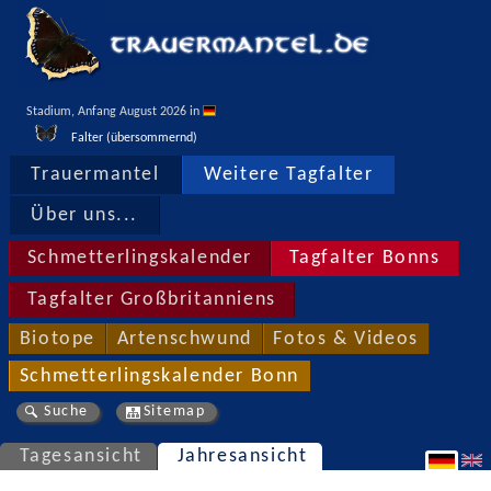
Stadium, Anfang August 2026 in 
Falter (übersommernd)
Trauermantel
Weitere Tagfalter
Über uns...
Schmetterlingskalender
Tagfalter Bonns
Tagfalter Großbritanniens
Biotope
Artenschwund
Fotos & Videos
Schmetterlingskalender Bonn
Suche
Sitemap
Tagesansicht
Jahresansicht