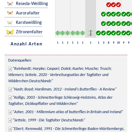
Reseda-Weißling
Aurorafalter
Karstweißling
Zitronenfalter
1
1
1
1
1
1
1
1
3
8
9
10
9
9
Anzahl Arten
Datenquellen:
Reinhardt; Harpke; Caspari; Dolek; Kuehn; Musche; Trusch; 
Wiemers; Settele, 2020 - Verbreitungsatlas der Tagfalter und 
Widderchen Deutschlands
Nash; Boyd; Hardiman, 2012 - Ireland's Butterflies - A Review
Kolligs, 2003 - Schmetterlinge Schleswig-Holsteins, Atlas der 
Tagfalter, Dickkopffalter und Widderchen
Asher, 2001 - Millennium atlas of butterflies in Britain and Ireland
Settele, 1999 - Die Tagfalter Deutschlands
Ebert; Rennwald, 1991 - Die Schmetterlinge Baden-Württembergs. 