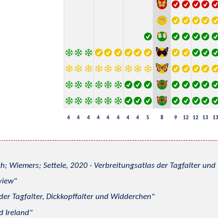
4
4
4
4
4
4
4
4
5
8
9
12
12
13
1
h; Wiemers; Settele, 2020 - Verbreitungsatlas der Tagfalter u
view
 der Tagfalter, Dickkopffalter und Widderchen
d Ireland