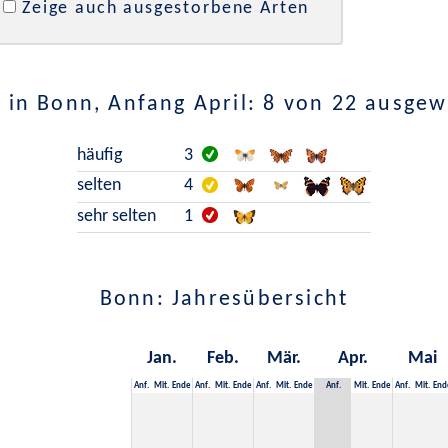
Zeige auch ausgestorbene Arten
 in Bonn, Anfang April: 8 von 22 ausgew
häufig
3
selten
4
sehr selten
1
Bonn: Jahresübersicht
Jan.
Feb.
Mär.
Apr.
Mai
Anf.
Mit.
Ende
Anf.
Mit.
Ende
Anf.
Mit.
Ende
Anf.
Mit.
Ende
Anf.
Mit.
End