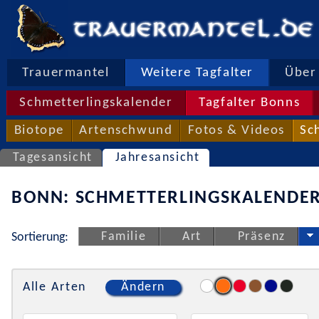
Trauermantel
Weitere Tagfalter
Über 
Schmetterlingskalender
Tagfalter Bonns
Biotope
Artenschwund
Fotos & Videos
Sc
Tagesansicht
Jahresansicht
BONN: SCHMETTERLINGSKALENDER
Familie
Art
Präsenz
Sortierung:
Alle Arten
Ändern