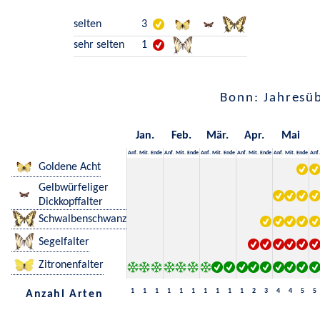
selten
3
sehr selten
1
Bonn: Jahresüb
Jan.
Feb.
Mär.
Apr.
Mai
Anf.
Mit.
Ende
Anf.
Mit.
Ende
Anf.
Mit.
Ende
Anf.
Mit.
Ende
Anf.
Mit.
Ende
Anf.
Goldene Acht
Gelbwürfeliger
Dickkopffalter
Schwalbenschwanz
Segelfalter
Zitronenfalter
1
1
1
1
1
1
1
1
1
1
2
3
4
4
5
5
Anzahl Arten