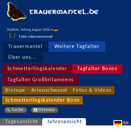
Stadium, Anfang August 2026 in 
Falter (übersommernd)
Trauermantel
Weitere Tagfalter
Über uns...
Schmetterlingskalender
Tagfalter Bonns
Tagfalter Großbritanniens
Biotope
Artenschwund
Fotos & Videos
Schmetterlingskalender Bonn
Suche
Sitemap
Tagesansicht
Jahresansicht