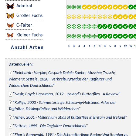
Admiral
Großer Fuchs
C-Falter
Kleiner Fuchs
4
4
4
4
4
4
4
4
5
8
9
12
12
1
Anzahl Arten
Datenquellen:
Reinhardt; Harpke; Caspari; Dolek; Kuehn; Musche; Trusch; 
Wiemers; Settele, 2020 - Verbreitungsatlas der Tagfalter und 
Widderchen Deutschlands
Nash; Boyd; Hardiman, 2012 - Ireland's Butterflies - A Review
Kolligs, 2003 - Schmetterlinge Schleswig-Holsteins, Atlas der 
Tagfalter, Dickkopffalter und Widderchen
Asher, 2001 - Millennium atlas of butterflies in Britain and Ireland
Settele, 1999 - Die Tagfalter Deutschlands
Ebert; Rennwald, 1991 - Die Schmetterlinge Baden-Württembergs. 