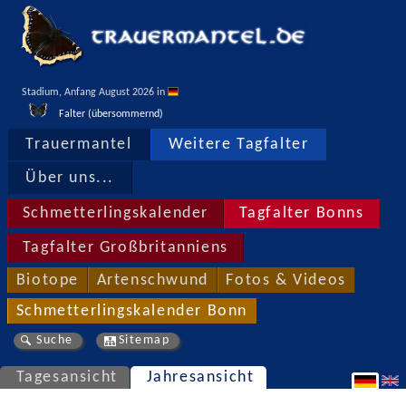
Stadium, Anfang August 2026 in 
Falter (übersommernd)
Trauermantel
Weitere Tagfalter
Über uns...
Schmetterlingskalender
Tagfalter Bonns
Tagfalter Großbritanniens
Biotope
Artenschwund
Fotos & Videos
Schmetterlingskalender Bonn
Suche
Sitemap
Tagesansicht
Jahresansicht