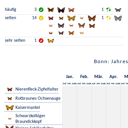
häufig
3
1
selten
14
1
sehr selten
1
Bonn: Jahres
Jan.
Feb.
Mär.
Apr.
M
Anf.
Mit.
Ende
Anf.
Mit.
Ende
Anf.
Mit.
Ende
Anf.
Mit.
Ende
Anf.
Mi
Nierenfleck-Zipfelfalter
Rotbraunes Ochsenauge
Kaisermantel
Schwarzkolbiger
Braundickkopf